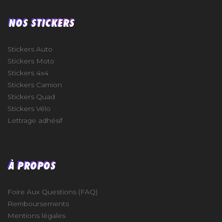
NOS STICKERS
Stickers Auto
Stickers Moto
Stickers 4x4
Stickers Camion
Stickers Quad
Stickers Vélo
Lettrage adhésif
À PROPOS
Foire Aux Questions (FAQ)
Remboursements
Mentions légales