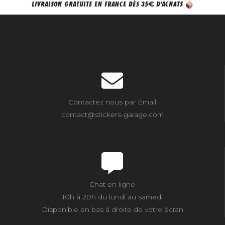
€
LIVRAISON GRATUITE EN FRANCE DÈS 35
D'ACHATS
Contactez nous par Email
contact@stickers-garage.com
Chat en ligne
10h à 20h du lundi au samedi
Disponible en bas à droite de votre écran