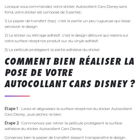
Lorsque vous commandez votre sticker Autocollant Cars Disney sans
fond, votre sticker est composé de 3 parties :
1) Le papier de transfert (tep) : c'est la partie un peu rugueuse qui laisse
percevoir le design
2) Le sticker ou lettrage adhésif : c'est le design détouré qui restera sur
votre surface réceptrice produit sur du vinyle adhésif.
3) La pellicule protégeant la partie adhésive du sticker
COMMENT BIEN RÉALISER LA
POSE DE VOTRE
AUTOCOLLANT CARS DISNEY ?
Étape 1
: Lavez et dégraissez la surface réceptrice du sticker Autocollant
Cars Disney , puis séchez-la bien.
Étape 2
: Commencez par retirer la pellicule protégeant la surface
adhésive du sticker Autocollant Cars Disney
Conservez bien le papier de transfert laissant transparaître le design.