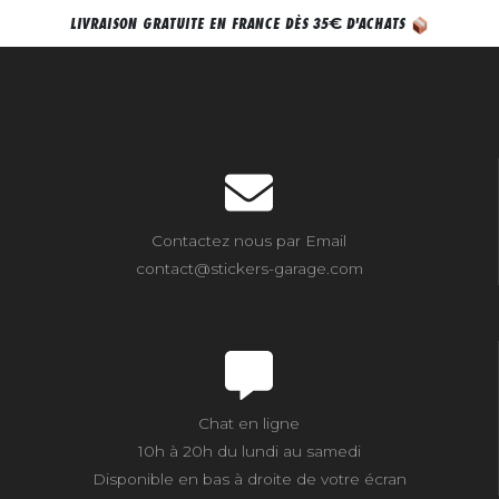
€
LIVRAISON GRATUITE EN FRANCE DÈS 35
D'ACHATS
Contactez nous par Email
contact@stickers-garage.com
Chat en ligne
10h à 20h du lundi au samedi
Disponible en bas à droite de votre écran