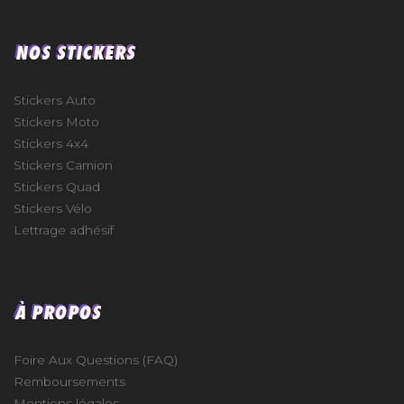
NOS STICKERS
Stickers Auto
Stickers Moto
Stickers 4x4
Stickers Camion
Stickers Quad
Stickers Vélo
Lettrage adhésif
À PROPOS
Foire Aux Questions (FAQ)
Remboursements
Mentions légales