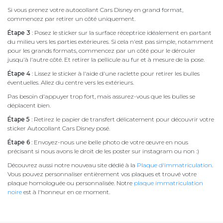
Si vous prenez votre autocollant Cars Disney en grand format,
commencez par retirer un côté uniquement.
Étape 3
: Posez le sticker sur la surface réceptrice idéalement en partant
du milieu vers les parties extérieures. Si cela n'est pas simple, notamment
pour les grands formats, commencez par un côté pour le dérouler
jusqu'à l'autre côté. Et retirer la pellicule au fur et à mesure de la pose.
Étape 4
: Lissez le sticker à l'aide d'une raclette pour retirer les bulles
éventuelles. Allez du centre vers les extérieurs.
Pas besoin d'appuyer trop fort, mais assurez-vous que les bulles se
déplacent bien.
Étape 5
: Retirez le papier de transfert délicatement pour découvrir votre
sticker Autocollant Cars Disney posé.
Étape 6
: Envoyez-nous une belle photo de votre œuvre en nous
précisant si nous avons le droit de les poster sur instagram ou non :)
Découvrez aussi notre nouveau site dédié à la
Plaque d'immatriculation
.
Vous pouvez personnaliser entièrement vos plaques et trouvé votre
plaque homologuée ou personnalisée. Notre
plaque immatriculation
noire
est à l'honneur en ce moment.