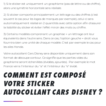
1) Si le sticker est uniquement un graphisme (pas de lettre ou de chiffre),
alors une symétrie horizontale sera réalisée.
2) Si sticker comporte principalement un lettrage ou des chiffres (c'est
souvent le cas pour les logos de marques par exemple), celui-ci sera
automatiquement réalisé en 2 quantités avec cette option afin d'assurer
la lisibilité du sticker et éviter l'effet miroir des mots ou chiffre.
3) Certains modèles comprenant un graphise + un lettrage ont leur
équivalents dans l'autre sens. Dans ce cas, l'option gauche + droit vous
fournira bien une unité de chaque modèle. C'est par exemple le cas pour
les ailes Honda.
Votre autocollant Cars Disney sera disponible uniquement dans son
format de découpe contour. Ce signifie que les parties vides du
graphisme seront échenillées (évidées, ajourées). Par exemple le mot
France verra l'interieur du "a" et l'intérieur du "e" évidé.
COMMENT EST COMPOSÉ
VOTRE STICKER
AUTOCOLLANT CARS DISNEY ?