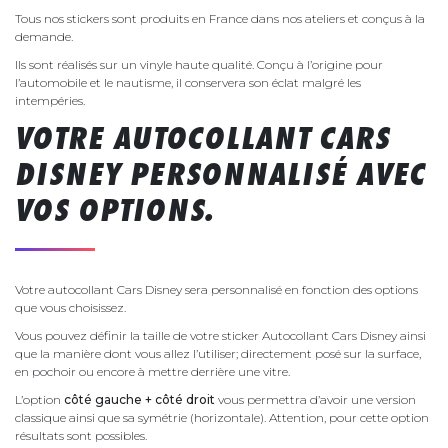
Tous nos stickers sont produits en France dans nos ateliers et conçus à la
demande.
Ils sont réalisés sur un vinyle haute qualité. Conçu à l’origine pour
l’automobile et le nautisme, il conservera son éclat malgré les
intempéries.
VOTRE AUTOCOLLANT CARS
DISNEY PERSONNALISÉ AVEC
VOS OPTIONS.
Votre autocollant Cars Disney sera personnalisé en fonction des options
que vous choisissez.
Vous pouvez définir la taille de votre sticker Autocollant Cars Disney ainsi
que la manière dont vous allez l’utiliser; directement posé sur la surface,
en pochoir ou encore à mettre derrière une vitre.
L’option
côté gauche + côté droit
vous permettra d’avoir une version
classique ainsi que sa symétrie (horizontale). Attention, pour cette option
résultats sont possibles.