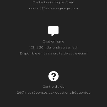
Contactez nous par Email
contact@stickers-garage.com
Chat en ligne
10h à 20h du lundi au samedi
Disponible en bas à droite de votre écran
Centre d'aide
24/7, nos réponses aux questions fréquentes