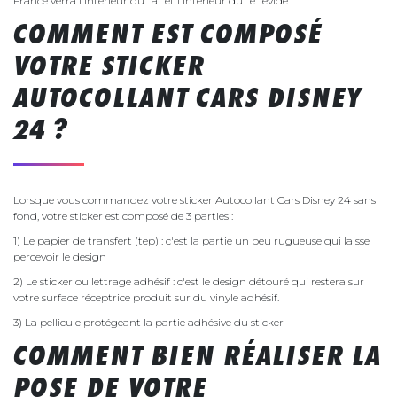
France verra l'interieur du "a" et l'intérieur du "e" évidé.
COMMENT EST COMPOSÉ
VOTRE STICKER
AUTOCOLLANT CARS DISNEY
24 ?
Lorsque vous commandez votre sticker Autocollant Cars Disney 24 sans
fond, votre sticker est composé de 3 parties :
1) Le papier de transfert (tep) : c'est la partie un peu rugueuse qui laisse
percevoir le design
2) Le sticker ou lettrage adhésif : c'est le design détouré qui restera sur
votre surface réceptrice produit sur du vinyle adhésif.
3) La pellicule protégeant la partie adhésive du sticker
COMMENT BIEN RÉALISER LA
POSE DE VOTRE