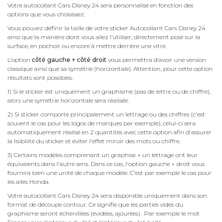
Votre autocollant Cars Disney 24 sera personnalisé en fonction des
options que vous choisissez.
Vous pouvez définir la taille de votre sticker Autocollant Cars Disney 24
ainsi que la manière dont vous allez l’utiliser; directement posé sur la
surface, en pochoir ou encore à mettre derrière une vitre.
L’option
côté gauche + côté droit
vous permettra d’avoir une version
classique ainsi que sa symétrie (horizontale). Attention, pour cette option
résultats sont possibles.
1) Si le sticker est uniquement un graphisme (pas de lettre ou de chiffre),
alors une symétrie horizontale sera réalisée.
2) Si sticker comporte principalement un lettrage ou des chiffres (c'est
souvent le cas pour les logos de marques par exemple), celui-ci sera
automatiquement réalisé en 2 quantités avec cette option afin d'assurer
la lisibilité du sticker et éviter l'effet miroir des mots ou chiffre.
3) Certains modèles comprenant un graphise + un lettrage ont leur
équivalents dans l'autre sens. Dans ce cas, l'option gauche + droit vous
fournira bien une unité de chaque modèle. C'est par exemple le cas pour
les ailes Honda.
Votre autocollant Cars Disney 24 sera disponible uniquement dans son
format de découpe contour. Ce signifie que les parties vides du
graphisme seront échenillées (évidées, ajourées). Par exemple le mot