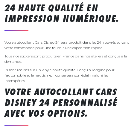
24 HAUTE QUALITÉ EN
IMPRESSION NUMÉRIQUE.
Votre autocollant Cars Disney 24 sera produit dans les 24h ouvrés suivant
votre commande pour une fournir une expédition rapide.
Tous nos stickers sont produits en France dans nos ateliers et conçus à la
demande.
Ils sont réalisés sur un vinyle haute qualité. Conçu à l’origine pour
l’automobile et le nautisme, il conservera son éclat malgré les
intempéries.
VOTRE AUTOCOLLANT CARS
DISNEY 24 PERSONNALISÉ
AVEC VOS OPTIONS.