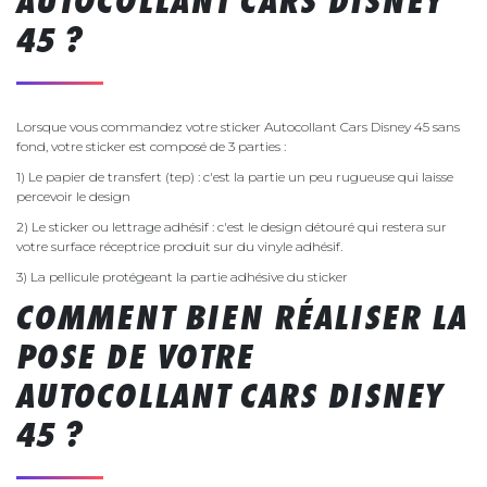
AUTOCOLLANT CARS DISNEY
45 ?
Lorsque vous commandez votre sticker Autocollant Cars Disney 45 sans
fond, votre sticker est composé de 3 parties :
1) Le papier de transfert (tep) : c'est la partie un peu rugueuse qui laisse
percevoir le design
2) Le sticker ou lettrage adhésif : c'est le design détouré qui restera sur
votre surface réceptrice produit sur du vinyle adhésif.
3) La pellicule protégeant la partie adhésive du sticker
COMMENT BIEN RÉALISER LA
POSE DE VOTRE
AUTOCOLLANT CARS DISNEY
45 ?