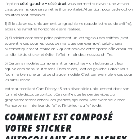
L’option
côté gauche + côté droit
vous permettra d’avoir une version
classique ainsi que sa symétrie (horizontale). Attention, pour cette option
résultats sont possibles.
1) Si le sticker est uniquement un graphisme (pas de lettre ou de chiffre),
alors une symétrie horizontale sera réalisée.
2) Si sticker comporte principalement un lettrage ou des chiffres (c'est
souvent le cas pour les logos de marques par exemple), celui-ci sera
automatiquement réalisé en 2 quantités avec cette option afin d'assurer
la lisibilité du sticker et éviter l'effet miroir des mots ou chiffre.
3) Certains modèles comprenant un graphise + un lettrage ont leur
équivalents dans l'autre sens. Dans ce cas, l'option gauche + droit vous
fournira bien une unité de chaque modèle. C'est par exemple le cas pour
les ailes Honda.
Votre autocollant Cars Disney 45 sera disponible uniquement dans son
format de découpe contour. Ce signifie que les parties vides du
graphisme seront échenillées (évidées, ajourées). Par exemple le mot
France verra l'interieur du "a" et l'intérieur du "e" évidé.
COMMENT EST COMPOSÉ
VOTRE STICKER