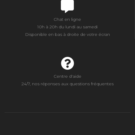
Chat en ligne
10h à 20h du lundi au samedi
Disponible en bas à droite de votre écran
Centre d'aide
24/7, nos réponses aux questions fréquentes