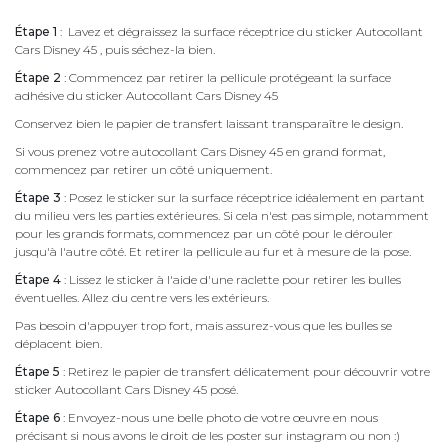
Étape 1
: Lavez et dégraissez la surface réceptrice du sticker Autocollant
Cars Disney 45 , puis séchez-la bien.
Étape 2
: Commencez par retirer la pellicule protégeant la surface
adhésive du sticker Autocollant Cars Disney 45
Conservez bien le papier de transfert laissant transparaître le design.
Si vous prenez votre autocollant Cars Disney 45 en grand format,
commencez par retirer un côté uniquement.
Étape 3
: Posez le sticker sur la surface réceptrice idéalement en partant
du milieu vers les parties extérieures. Si cela n'est pas simple, notamment
pour les grands formats, commencez par un côté pour le dérouler
jusqu'à l'autre côté. Et retirer la pellicule au fur et à mesure de la pose.
Étape 4
: Lissez le sticker à l'aide d'une raclette pour retirer les bulles
éventuelles. Allez du centre vers les extérieurs.
Pas besoin d'appuyer trop fort, mais assurez-vous que les bulles se
déplacent bien.
Étape 5
: Retirez le papier de transfert délicatement pour découvrir votre
sticker Autocollant Cars Disney 45 posé.
Étape 6
: Envoyez-nous une belle photo de votre œuvre en nous
précisant si nous avons le droit de les poster sur instagram ou non :)