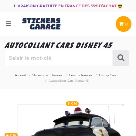
LIVRAISON GRATUITE EN FRANCE DÈS 35€ D’ACHAT
0
AUTOCOLLANT CARS DISNEY 45
Accueil
Stickers par thèmes
Dessins Animés
Disney Cars
Autocollant Cars Disney 45
6 CM
4 CM