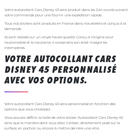
Votre autocollant Cars Disney 45 sera produit dans les 24h ouvrés suivant
votre commande pour une fournir une expédition rapide.
Tous nos stickers sont produits en France dans nos ateliers et conçus à la
demande.
Ils sont réalisés sur un vinyle haute qualité. Conçu à l’origine pour
l’automobile et le nautisme, il conservera son éclat malgré les
intempéries.
VOTRE AUTOCOLLANT CARS
DISNEY 45 PERSONNALISÉ
AVEC VOS OPTIONS.
Votre autocollant Cars Disney 45 sera personnalisé en fonction des
options que vous choisissez.
Vous pouvez définir la taille de votre sticker Autocollant Cars Disney 45
ainsi que la manière dont vous allez l’utiliser; directement posé sur la
surface, en pochoir ou encore à mettre derrière une vitre.