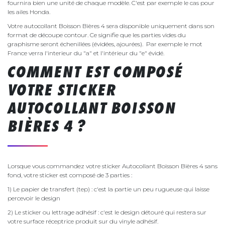
fournira bien une unité de chaque modèle. C'est par exemple le cas pour
les ailes Honda.
Votre autocollant Boisson Bières 4 sera disponible uniquement dans son
format de découpe contour. Ce signifie que les parties vides du
graphisme seront échenillées (évidées, ajourées). Par exemple le mot
France verra l'interieur du "a" et l'intérieur du "e" évidé.
COMMENT EST COMPOSÉ
VOTRE STICKER
AUTOCOLLANT BOISSON
BIÈRES 4 ?
Lorsque vous commandez votre sticker Autocollant Boisson Bières 4 sans
fond, votre sticker est composé de 3 parties :
1) Le papier de transfert (tep) : c'est la partie un peu rugueuse qui laisse
percevoir le design
2) Le sticker ou lettrage adhésif : c'est le design détouré qui restera sur
votre surface réceptrice produit sur du vinyle adhésif.