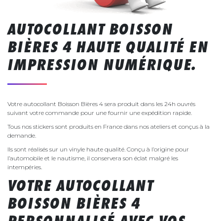
AUTOCOLLANT BOISSON
BIÈRES 4 HAUTE QUALITÉ EN
IMPRESSION NUMÉRIQUE.
Votre autocollant Boisson Bières 4 sera produit dans les 24h ouvrés
suivant votre commande pour une fournir une expédition rapide.
Tous nos stickers sont produits en France dans nos ateliers et conçus à la
demande.
Ils sont réalisés sur un vinyle haute qualité. Conçu à l’origine pour
l’automobile et le nautisme, il conservera son éclat malgré les
intempéries.
VOTRE AUTOCOLLANT
BOISSON BIÈRES 4
PERSONNALISÉ AVEC VOS