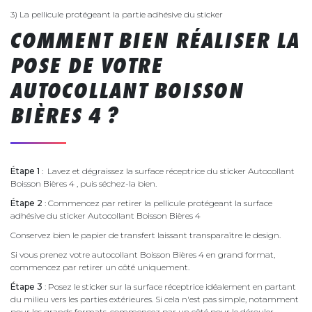
3) La pellicule protégeant la partie adhésive du sticker
COMMENT BIEN RÉALISER LA
POSE DE VOTRE
AUTOCOLLANT BOISSON
BIÈRES 4 ?
Étape 1
: Lavez et dégraissez la surface réceptrice du sticker Autocollant
Boisson Bières 4 , puis séchez-la bien.
Étape 2
: Commencez par retirer la pellicule protégeant la surface
adhésive du sticker Autocollant Boisson Bières 4
Conservez bien le papier de transfert laissant transparaître le design.
Si vous prenez votre autocollant Boisson Bières 4 en grand format,
commencez par retirer un côté uniquement.
Étape 3
: Posez le sticker sur la surface réceptrice idéalement en partant
du milieu vers les parties extérieures. Si cela n'est pas simple, notamment
pour les grands formats, commencez par un côté pour le dérouler