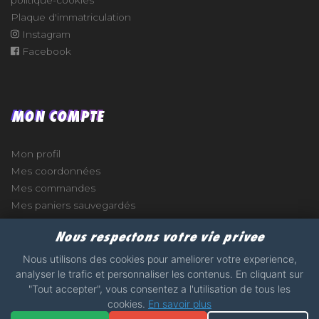
Plaque d'immatriculation
Instagram
Facebook
MON COMPTE
Mon profil
Mes coordonnées
Mes commandes
Mes paniers sauvegardés
Nous respectons votre vie privee
Nous utilisons des cookies pour ameliorer votre experience,
analyser le trafic et personnaliser les contenus. En cliquant sur
e
"Tout accepter", vous consentez a l'utilisation de tous les
cookies.
En savoir plus
2017 - 2026 - STICKERS-GARAGE.COM - MADE WITH