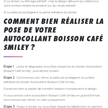
2) Le sticker ou lettrage adhésif : c'est le design détouré qui restera sur
votre surface réceptrice produit sur du vinyle adhésif.
3) La pellicule protégeant la partie adhésive du sticker
COMMENT BIEN RÉALISER LA
POSE DE VOTRE
AUTOCOLLANT BOISSON CAFÉ
SMILEY ?
Étape 1
: Lavez et dégraissez la surface réceptrice du sticker Autocollant
Boisson Café Smiley , puis séchez-la bien.
Étape 2
: Commencez par retirer la pellicule protégeant la surface
adhésive du sticker Autocollant Boisson Café Smiley
Conservez bien le papier de transfert laissant transparaître le design.
Si vous prenez votre autocollant Boisson Café Smiley en grand format,
commencez par retirer un côté uniquement.
Étape 3
: Posez le sticker sur la surface réceptrice idéalement en partant