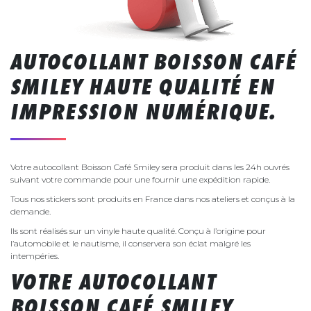
AUTOCOLLANT BOISSON CAFÉ
SMILEY HAUTE QUALITÉ EN
IMPRESSION NUMÉRIQUE.
Votre autocollant Boisson Café Smiley sera produit dans les 24h ouvrés
suivant votre commande pour une fournir une expédition rapide.
Tous nos stickers sont produits en France dans nos ateliers et conçus à la
demande.
Ils sont réalisés sur un vinyle haute qualité. Conçu à l’origine pour
l’automobile et le nautisme, il conservera son éclat malgré les
intempéries.
VOTRE AUTOCOLLANT
BOISSON CAFÉ SMILEY