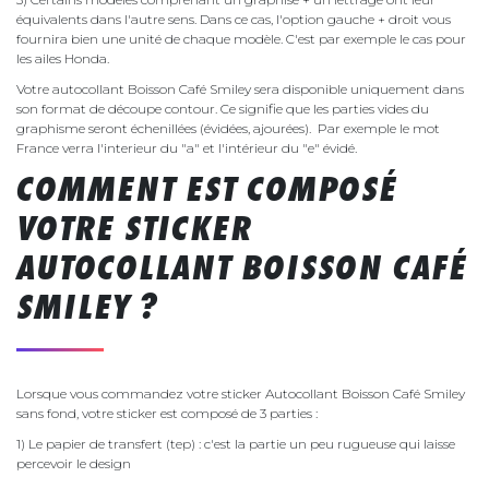
équivalents dans l'autre sens. Dans ce cas, l'option gauche + droit vous
fournira bien une unité de chaque modèle. C'est par exemple le cas pour
les ailes Honda.
Votre autocollant Boisson Café Smiley sera disponible uniquement dans
son format de découpe contour. Ce signifie que les parties vides du
graphisme seront échenillées (évidées, ajourées). Par exemple le mot
France verra l'interieur du "a" et l'intérieur du "e" évidé.
COMMENT EST COMPOSÉ
VOTRE STICKER
AUTOCOLLANT BOISSON CAFÉ
SMILEY ?
Lorsque vous commandez votre sticker Autocollant Boisson Café Smiley
sans fond, votre sticker est composé de 3 parties :
1) Le papier de transfert (tep) : c'est la partie un peu rugueuse qui laisse
percevoir le design