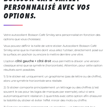
PERSONNALISÉ AVEC VOS
OPTIONS.
Votre autocollant Boisson Café Smiley sera personnalisé en fonction des
options que vous choisissez.
Vous pouvez définir la taille de votre sticker Autocollant Boisson Café
Smiley ainsi que la manière dont vous allez l’utiliser; directement posé sur
la surface, en pochoir ou encore à mettre derrière une vitre.
L’option
côté gauche + côté droit
vous permettra d’avoir une version
classique ainsi que sa symétrie (horizontale). Attention, pour cette option
résultats sont possibles.
1) Si le sticker est uniquement un graphisme (pas de lettre ou de chiffre),
alors une symétrie horizontale sera réalisée.
2) Si sticker comporte principalement un lettrage ou des chiffres (c'est
souvent le cas pour les logos de marques par exemple), celui-ci sera
automatiquement réalisé en 2 quantités avec cette option afin d'assurer
la lisibilité du sticker et éviter l'effet miroir des mots ou chiffre.
3) Certains modèles comprenant un graphise + un lettrage ont leur