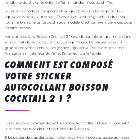
la lisibilité du sticker et éviter l'effet miroir des mots ou chiffre.
3) Certains modèles comprenant un graphise + un lettrage ont leur
équivalents dans l'autre sens. Dans ce cas, l'option gauche + droit vous
fournira bien une unité de chaque modèle. C'est par exemple le cas pour
les ailes Honda.
Votre autocollant Boisson Cocktail 2 1 sera disponible uniquement dans
son format de découpe contour. Ce signifie que les parties vides du
graphisme seront échenillées (évidées, ajourées). Par exemple le mot
France verra l'interieur du "a" et l'intérieur du "e" évidé.
COMMENT EST COMPOSÉ
VOTRE STICKER
AUTOCOLLANT BOISSON
COCKTAIL 2 1 ?
Lorsque vous commandez votre sticker Autocollant Boisson Cocktail 2 1
sans fond, votre sticker est composé de 3 parties :
1) Le papier de transfert (tep) : c'est la partie un peu rugueuse qui laisse