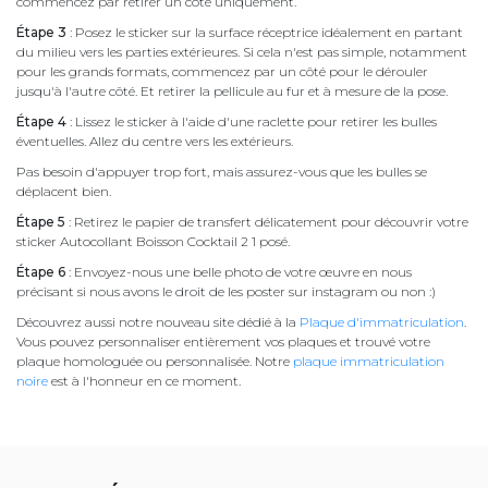
commencez par retirer un côté uniquement.
Étape 3
: Posez le sticker sur la surface réceptrice idéalement en partant
du milieu vers les parties extérieures. Si cela n'est pas simple, notamment
pour les grands formats, commencez par un côté pour le dérouler
jusqu'à l'autre côté. Et retirer la pellicule au fur et à mesure de la pose.
Étape 4
: Lissez le sticker à l'aide d'une raclette pour retirer les bulles
éventuelles. Allez du centre vers les extérieurs.
Pas besoin d'appuyer trop fort, mais assurez-vous que les bulles se
déplacent bien.
Étape 5
: Retirez le papier de transfert délicatement pour découvrir votre
sticker Autocollant Boisson Cocktail 2 1 posé.
Étape 6
: Envoyez-nous une belle photo de votre œuvre en nous
précisant si nous avons le droit de les poster sur instagram ou non :)
Découvrez aussi notre nouveau site dédié à la
Plaque d'immatriculation
.
Vous pouvez personnaliser entièrement vos plaques et trouvé votre
plaque homologuée ou personnalisée. Notre
plaque immatriculation
noire
est à l'honneur en ce moment.