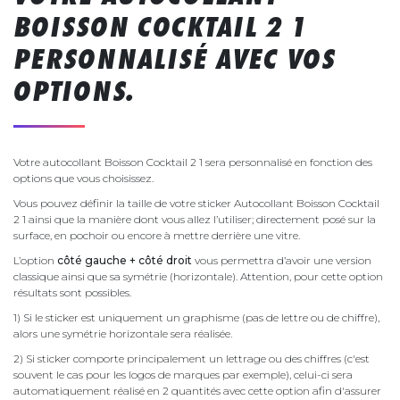
BOISSON COCKTAIL 2 1
PERSONNALISÉ AVEC VOS
OPTIONS.
Votre autocollant Boisson Cocktail 2 1 sera personnalisé en fonction des
options que vous choisissez.
Vous pouvez définir la taille de votre sticker Autocollant Boisson Cocktail
2 1 ainsi que la manière dont vous allez l’utiliser; directement posé sur la
surface, en pochoir ou encore à mettre derrière une vitre.
L’option
côté gauche + côté droit
vous permettra d’avoir une version
classique ainsi que sa symétrie (horizontale). Attention, pour cette option
résultats sont possibles.
1) Si le sticker est uniquement un graphisme (pas de lettre ou de chiffre),
alors une symétrie horizontale sera réalisée.
2) Si sticker comporte principalement un lettrage ou des chiffres (c'est
souvent le cas pour les logos de marques par exemple), celui-ci sera
automatiquement réalisé en 2 quantités avec cette option afin d'assurer