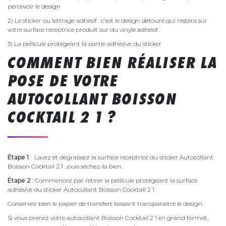
percevoir le design
2) Le sticker ou lettrage adhésif : c'est le design détouré qui restera sur
votre surface réceptrice produit sur du vinyle adhésif.
3) La pellicule protégeant la partie adhésive du sticker
COMMENT BIEN RÉALISER LA
POSE DE VOTRE
AUTOCOLLANT BOISSON
COCKTAIL 2 1 ?
Étape 1
: Lavez et dégraissez la surface réceptrice du sticker Autocollant
Boisson Cocktail 2 1 , puis séchez-la bien.
Étape 2
: Commencez par retirer la pellicule protégeant la surface
adhésive du sticker Autocollant Boisson Cocktail 2 1
Conservez bien le papier de transfert laissant transparaître le design.
Si vous prenez votre autocollant Boisson Cocktail 2 1 en grand format,