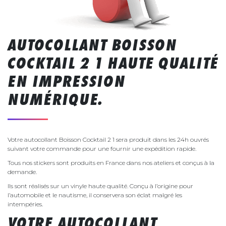
AUTOCOLLANT BOISSON
COCKTAIL 2 1 HAUTE QUALITÉ
EN IMPRESSION
NUMÉRIQUE.
Votre autocollant Boisson Cocktail 2 1 sera produit dans les 24h ouvrés
suivant votre commande pour une fournir une expédition rapide.
Tous nos stickers sont produits en France dans nos ateliers et conçus à la
demande.
Ils sont réalisés sur un vinyle haute qualité. Conçu à l’origine pour
l’automobile et le nautisme, il conservera son éclat malgré les
intempéries.
VOTRE AUTOCOLLANT