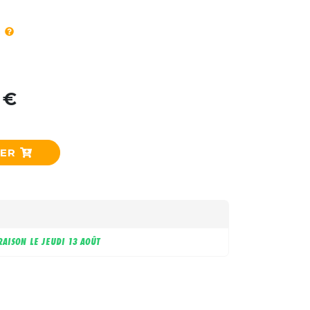
 €
IER
RAISON LE
JEUDI 13 AOÛT