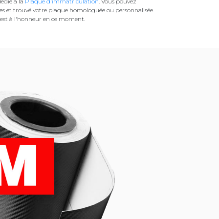
édié à la
Plaque d'immatriculation
. Vous pouvez
es et trouvé votre plaque homologuée ou personnalisée.
est à l'honneur en ce moment.