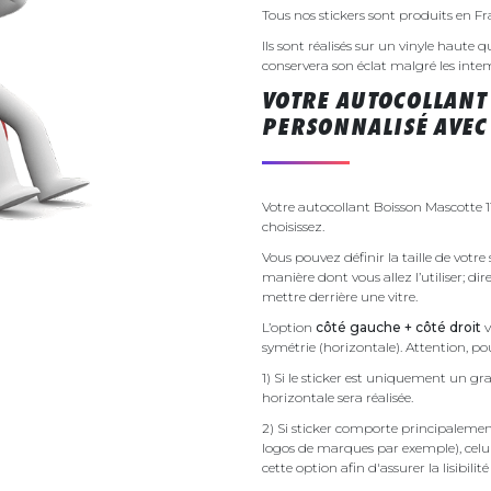
Tous nos stickers sont produits en F
Ils sont réalisés sur un vinyle haute q
conservera son éclat malgré les inte
VOTRE AUTOCOLLANT
PERSONNALISÉ AVEC 
Votre autocollant Boisson Mascotte 1
choisissez.
Vous pouvez définir la taille de votre
manière dont vous allez l’utiliser; d
mettre derrière une vitre.
L’option
côté gauche + côté droit
v
symétrie (horizontale). Attention, pou
1) Si le sticker est uniquement un gra
horizontale sera réalisée.
2) Si sticker comporte principalement 
logos de marques par exemple), celu
cette option afin d'assurer la lisibilit