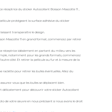
ce réceptrice du sticker Autocollant Boisson Mascotte 11 ,
ellicule protégeant la surface adhésive du sticker
laissant transparaître le design.
isson Mascotte 11 en grand format, commencez par retirer
face réceptrice idéalement en partant du milieu vers les
pas simple, notamment pour les grands formats, commencez
autre côté. Et retirer la pellicule au fur et à mesure de la
une raclette pour retirer les bulles éventuelles. Allez du
assurez-vous que les bulles se déplacent bien.
ert délicatement pour découvrir votre sticker Autocollant
to de votre œuvre en nous précisant si nous avons le droit