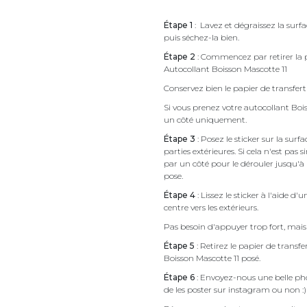
Étape 1
: Lavez et dégraissez la surfa
puis séchez-la bien.
Étape 2
: Commencez par retirer la p
Autocollant Boisson Mascotte 11
Conservez bien le papier de transfert 
Si vous prenez votre autocollant Bo
un côté uniquement.
Étape 3
: Posez le sticker sur la sur
parties extérieures. Si cela n'est 
par un côté pour le dérouler jusqu'à l'
pose.
Étape 4
: Lissez le sticker à l'aide d'
centre vers les extérieurs.
Pas besoin d'appuyer trop fort, mais 
Étape 5
: Retirez le papier de transf
Boisson Mascotte 11 posé.
Étape 6
: Envoyez-nous une belle pho
de les poster sur instagram ou non :)