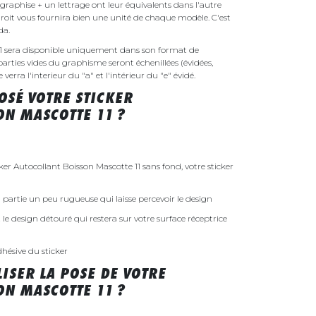
raphise + un lettrage ont leur équivalents dans l'autre
droit vous fournira bien une unité de chaque modèle. C'est
nda.
11 sera disponible uniquement dans son format de
parties vides du graphisme seront échenillées (évidées,
erra l'interieur du "a" et l'intérieur du "e" évidé.
SÉ VOTRE STICKER
ON MASCOTTE 11 ?
r Autocollant Boisson Mascotte 11 sans fond, votre sticker
 la partie un peu rugueuse qui laisse percevoir le design
st le design détouré qui restera sur votre surface réceptrice
dhésive du sticker
ISER LA POSE DE VOTRE
ON MASCOTTE 11 ?