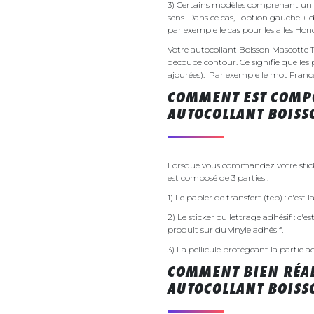
3) Certains modèles comprenant un g
sens. Dans ce cas, l'option gauche + 
par exemple le cas pour les ailes Ho
Votre autocollant Boisson Mascotte 
découpe contour. Ce signifie que les 
ajourées). Par exemple le mot France v
COMMENT EST COMPO
AUTOCOLLANT BOISS
Lorsque vous commandez votre sticke
est composé de 3 parties :
1) Le papier de transfert (tep) : c'est
2) Le sticker ou lettrage adhésif : c'e
produit sur du vinyle adhésif.
3) La pellicule protégeant la partie a
COMMENT BIEN RÉAL
AUTOCOLLANT BOISS