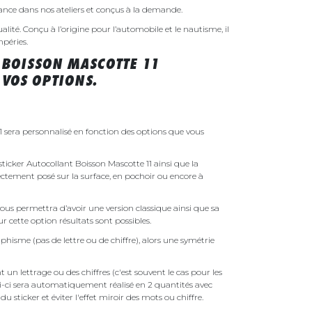
rance dans nos ateliers et conçus à la demande.
ualité. Conçu à l’origine pour l’automobile et le nautisme, il
mpéries.
 BOISSON MASCOTTE 11
VOS OPTIONS.
1 sera personnalisé en fonction des options que vous
 sticker Autocollant Boisson Mascotte 11 ainsi que la
irectement posé sur la surface, en pochoir ou encore à
ous permettra d’avoir une version classique ainsi que sa
r cette option résultats sont possibles.
phisme (pas de lettre ou de chiffre), alors une symétrie
un lettrage ou des chiffres (c'est souvent le cas pour les
i-ci sera automatiquement réalisé en 2 quantités avec
é du sticker et éviter l'effet miroir des mots ou chiffre.