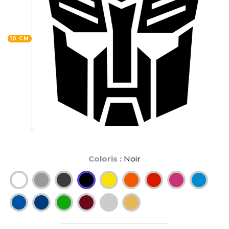
10 CM
Coloris :
Noir