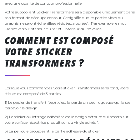
avec une qualité de contour professionnelle.
Votre autocollant Sticker Transformers sera disponible uniquement dans
son format de découpe contour. Ce signifie que les parties vides du
graphisme seront échenillées (évidées, ajourées). Par exemple le mot
France verra l'interieur du "a" et l'intérieur du "e" évidé.
COMMENT EST COMPOSÉ
VOTRE STICKER
TRANSFORMERS ?
Lorsque vous commandez votre sticker Transformers sans fond, votre
sticker est composé de 3 parties :
1) Le papier de transfert (tep) : c'est la partie un peu rugueuse qui laisse
percevoir le design
2) Le sticker ou lettrage adhésif : c'est le design détouré qui restera sur
votre surface réceptrice produit sur du vinyle adhésif.
3) La pellicule protégeant la partie adhésive du sticker