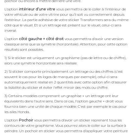
pochoir ou encore à mettre derrière une vitre.
L’option
intérieur d’une vitre
vous permettra de le coller à l’intérieur de
votre véhicule ou de votre vitrine pour qu’il soit vu correctement depuis
l’extérieur. La partie adhésive de votre sticker Transformers sera du même
côté que le visuel. Et si un lettrage est présent sur le visuel, celui-ci sera
inversé.
L’option
côté gauche + côté droit
vous permettra d’avoir une version
classique ainsi que sa symétrie (horizontale). Attention, pour cette option
résultats sont possibles.
1) Si le sticker est uniquement un graphisme (pas de lettre ou de chiffre),
alors une symétrie horizontale sera réalisée.
2) Si sticker comporte principalement un lettrage ou des chiffres (c'est
souvent le cas pour les logos de marques par exemple), celui-ci sera
automatiquement réalisé en 2 quantités avec cette option afin d'assurer
la lisibilité du sticker et éviter l'effet miroir des mots ou chiffre.
3) Certains modèles comprenant un graphise + un lettrage ont leur
équivalents dans l'autre sens. Dans ce cas, l'option gauche + droit vous
fournira bien une unité de chaque modèle. C'est par exemple le cas pour
les ailes Honda.
L’option
Pochoir
vous permettra d’avoir un sticker reprenant tous les
contours de votre graphisme. Vous pourrez alors le coller sur la surface à
peindre. Un pochoir en sticker vous permettra d’appliquer votre peinture