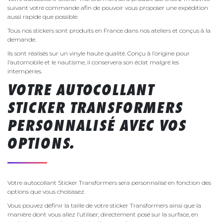
suivant votre commande afin de pouvoir vous proposer une expédition
aussi rapide que possible.
Tous nos stickers sont produits en France dans nos ateliers et conçus à la
demande.
Ils sont réalisés sur un vinyle haute qualité. Conçu à l’origine pour
l’automobile et le nautisme, il conservera son éclat malgré les
intempéries.
VOTRE AUTOCOLLANT
STICKER TRANSFORMERS
PERSONNALISÉ AVEC VOS
OPTIONS.
Votre autocollant Sticker Transformers sera personnalisé en fonction des
options que vous choisissez.
Vous pouvez définir la taille de votre sticker Transformers ainsi que la
manière dont vous allez l’utiliser; directement posé sur la surface, en