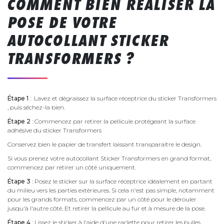
COMMENT BIEN RÉALISER LA
POSE DE VOTRE
AUTOCOLLANT STICKER
TRANSFORMERS ?
Étape 1
: Lavez et dégraissez la surface réceptrice du sticker Transformers
, puis séchez-la bien.
Étape 2
: Commencez par retirer la pellicule protégeant la surface
adhésive du sticker Transformers
Conservez bien le papier de transfert laissant transparaître le design.
Si vous prenez votre autocollant Sticker Transformers en grand format,
commencez par retirer un côté uniquement.
Étape 3
: Posez le sticker sur la surface réceptrice idéalement en partant
du milieu vers les parties extérieures. Si cela n'est pas simple, notamment
pour les grands formats, commencez par un côté pour le dérouler
jusqu'à l'autre côté. Et retirer la pellicule au fur et à mesure de la pose.
Étape 4
: Lissez le sticker à l'aide d'une raclette pour retirer les bulles