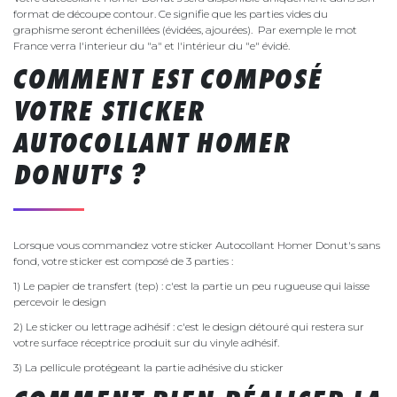
format de découpe contour. Ce signifie que les parties vides du
graphisme seront échenillées (évidées, ajourées). Par exemple le mot
France verra l'interieur du "a" et l'intérieur du "e" évidé.
COMMENT EST COMPOSÉ
VOTRE STICKER
AUTOCOLLANT HOMER
DONUT'S ?
Lorsque vous commandez votre sticker Autocollant Homer Donut's sans
fond, votre sticker est composé de 3 parties :
1) Le papier de transfert (tep) : c'est la partie un peu rugueuse qui laisse
percevoir le design
2) Le sticker ou lettrage adhésif : c'est le design détouré qui restera sur
votre surface réceptrice produit sur du vinyle adhésif.
3) La pellicule protégeant la partie adhésive du sticker