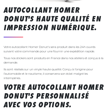
AUTOCOLLANT HOMER
DONUT'S HAUTE QUALITÉ EN
IMPRESSION NUMÉRIQUE.
Votre autocollant Homer Donut's sera produit dans les 24h ouvrés
suivant votre commande pour une fournir une expédition rapide.
Tous nos stickers sont produits en France dans nos ateliers et conçus à la
demande.
Ils sont réalisés sur un vinyle haute qualité. Conçu à l’origine pour
l’automobile et le nautisme, il conservera son éclat malgré les
intempéries.
VOTRE AUTOCOLLANT HOMER
DONUT'S PERSONNALISÉ
AVEC VOS OPTIONS.