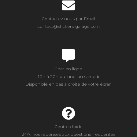
Contactez nous par Email
contact@stickers-garage.com
Chat en ligne
10h à 20h du lundi au samedi
Disponible en bas à droite de votre écran
Centre d'aide
24/7, nos réponses aux questions fréquentes