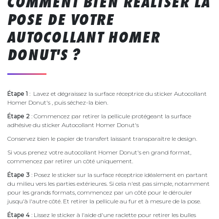
COMMENT BIEN RÉALISER LA
POSE DE VOTRE
AUTOCOLLANT HOMER
DONUT'S ?
Étape 1
: Lavez et dégraissez la surface réceptrice du sticker Autocollant
Homer Donut's , puis séchez-la bien.
Étape 2
: Commencez par retirer la pellicule protégeant la surface
adhésive du sticker Autocollant Homer Donut's
Conservez bien le papier de transfert laissant transparaître le design.
Si vous prenez votre autocollant Homer Donut's en grand format,
commencez par retirer un côté uniquement.
Étape 3
: Posez le sticker sur la surface réceptrice idéalement en partant
du milieu vers les parties extérieures. Si cela n'est pas simple, notamment
pour les grands formats, commencez par un côté pour le dérouler
jusqu'à l'autre côté. Et retirer la pellicule au fur et à mesure de la pose.
Étape 4
: Lissez le sticker à l'aide d'une raclette pour retirer les bulles