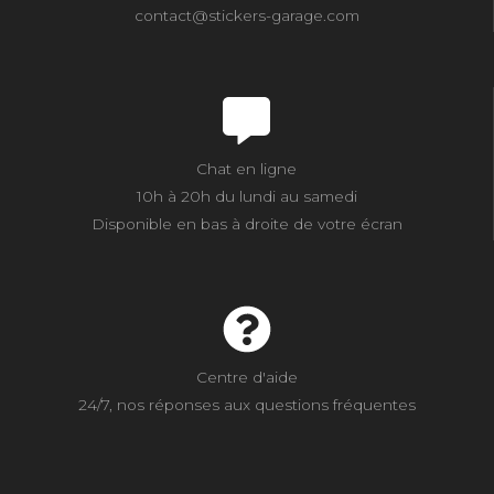
contact@stickers-garage.com
Chat en ligne
10h à 20h du lundi au samedi
Disponible en bas à droite de votre écran
Centre d'aide
24/7, nos réponses aux questions fréquentes