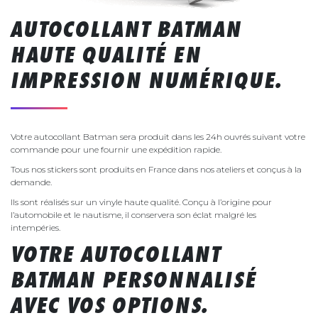
AUTOCOLLANT BATMAN
HAUTE QUALITÉ EN
IMPRESSION NUMÉRIQUE.
Votre autocollant Batman sera produit dans les 24h ouvrés suivant votre
commande pour une fournir une expédition rapide.
Tous nos stickers sont produits en France dans nos ateliers et conçus à la
demande.
Ils sont réalisés sur un vinyle haute qualité. Conçu à l’origine pour
l’automobile et le nautisme, il conservera son éclat malgré les
intempéries.
VOTRE AUTOCOLLANT
BATMAN PERSONNALISÉ
AVEC VOS OPTIONS.