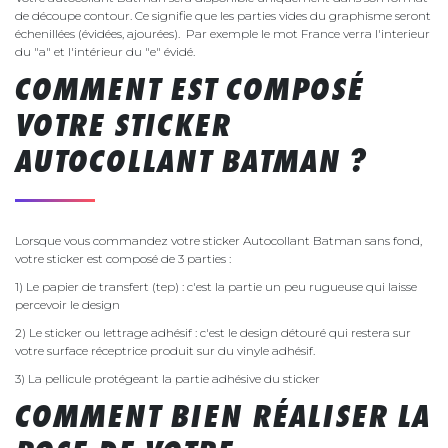
de découpe contour. Ce signifie que les parties vides du graphisme seront
échenillées (évidées, ajourées). Par exemple le mot France verra l'interieur
du "a" et l'intérieur du "e" évidé.
COMMENT EST COMPOSÉ
VOTRE STICKER
AUTOCOLLANT BATMAN ?
Lorsque vous commandez votre sticker Autocollant Batman sans fond,
votre sticker est composé de 3 parties :
1) Le papier de transfert (tep) : c'est la partie un peu rugueuse qui laisse
percevoir le design
2) Le sticker ou lettrage adhésif : c'est le design détouré qui restera sur
votre surface réceptrice produit sur du vinyle adhésif.
3) La pellicule protégeant la partie adhésive du sticker
COMMENT BIEN RÉALISER LA