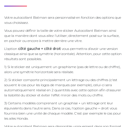
Votre autocollant Batman sera personnalisé en fonction des options que
vous choisissez.
Vous pouvez définir la taille de votre sticker Autocollant Batman ainsi
que la manière dont vous allez l’utiliser; directement posé sur la surface,
en pochoir ou encore à mettre derrière une vitre.
L’option
côté gauche + côté droit
vous permettra d’avoir une version
classique ainsi que sa symétrie (horizontale). Attention, pour cette option
résultats sont possibles.
1) Si le sticker est uniquement un graphisme (pas de lettre ou de chiffre),
alors une symétrie horizontale sera réalisée.
2) Si sticker comporte principalement un lettrage ou des chiffres (c'est
souvent le cas pour les logos de marques par exemple), celui-ci sera
automatiquement réalisé en 2 quantités avec cette option afin d'assurer
la lisibilité du sticker et éviter l'effet miroir des mots ou chiffre.
3) Certains modèles comprenant un graphise + un lettrage ont leur
équivalents dans l'autre sens. Dans ce cas, l'option gauche + droit vous
fournira bien une unité de chaque modèle. C'est par exemple le cas pour
les ailes Honda.
Votre autocollant Batman sera disponible uniquement dans son format