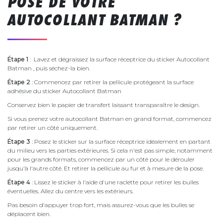
POSE DE VOTRE
AUTOCOLLANT BATMAN ?
Étape 1
: Lavez et dégraissez la surface réceptrice du sticker Autocollant
Batman , puis séchez-la bien.
Étape 2
: Commencez par retirer la pellicule protégeant la surface
adhésive du sticker Autocollant Batman
Conservez bien le papier de transfert laissant transparaître le design.
Si vous prenez votre autocollant Batman en grand format, commencez
par retirer un côté uniquement.
Étape 3
: Posez le sticker sur la surface réceptrice idéalement en partant
du milieu vers les parties extérieures. Si cela n'est pas simple, notamment
pour les grands formats, commencez par un côté pour le dérouler
jusqu'à l'autre côté. Et retirer la pellicule au fur et à mesure de la pose.
Étape 4
: Lissez le sticker à l'aide d'une raclette pour retirer les bulles
éventuelles. Allez du centre vers les extérieurs.
Pas besoin d'appuyer trop fort, mais assurez-vous que les bulles se
déplacent bien.