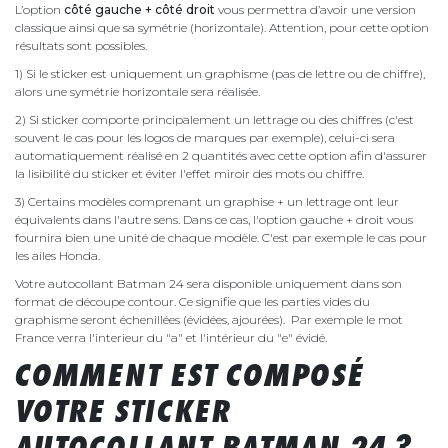
L’option
côté gauche + côté droit
vous permettra d’avoir une version
classique ainsi que sa symétrie (horizontale). Attention, pour cette option
résultats sont possibles.
1) Si le sticker est uniquement un graphisme (pas de lettre ou de chiffre),
alors une symétrie horizontale sera réalisée.
2) Si sticker comporte principalement un lettrage ou des chiffres (c'est
souvent le cas pour les logos de marques par exemple), celui-ci sera
automatiquement réalisé en 2 quantités avec cette option afin d'assurer
la lisibilité du sticker et éviter l'effet miroir des mots ou chiffre.
3) Certains modèles comprenant un graphise + un lettrage ont leur
équivalents dans l'autre sens. Dans ce cas, l'option gauche + droit vous
fournira bien une unité de chaque modèle. C'est par exemple le cas pour
les ailes Honda.
Votre autocollant Batman 24 sera disponible uniquement dans son
format de découpe contour. Ce signifie que les parties vides du
graphisme seront échenillées (évidées, ajourées). Par exemple le mot
France verra l'interieur du "a" et l'intérieur du "e" évidé.
COMMENT EST COMPOSÉ
VOTRE STICKER
AUTOCOLLANT BATMAN 24 ?