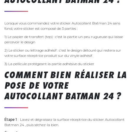
Lorsque vous commandez votre sticker Autocollant Batman 24 sans
fond, votre sticker est composé de 3 parties :
1) Le papier de transfert (tep) : c'est la partie un peu rugueuse qui laisse
percevoir le design
2) Le sticker ou lettrage adhésif : c'est le design détouré qui restera sur
votre surface réceptrice produit sur du vinyle adhésif.
3) La pellicule protégeant la partie adhésive du sticker
COMMENT BIEN RÉALISER LA
POSE DE VOTRE
AUTOCOLLANT BATMAN 24 ?
Étape 1
: Lavez et dégraissez la surface réceptrice du sticker Autocollant
Batman 24 , puis séchez-la bien.