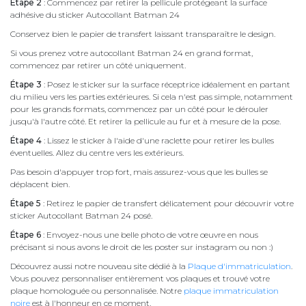
Étape 2
: Commencez par retirer la pellicule protégeant la surface
adhésive du sticker Autocollant Batman 24
Conservez bien le papier de transfert laissant transparaître le design.
Si vous prenez votre autocollant Batman 24 en grand format,
commencez par retirer un côté uniquement.
Étape 3
: Posez le sticker sur la surface réceptrice idéalement en partant
du milieu vers les parties extérieures. Si cela n'est pas simple, notamment
pour les grands formats, commencez par un côté pour le dérouler
jusqu'à l'autre côté. Et retirer la pellicule au fur et à mesure de la pose.
Étape 4
: Lissez le sticker à l'aide d'une raclette pour retirer les bulles
éventuelles. Allez du centre vers les extérieurs.
Pas besoin d'appuyer trop fort, mais assurez-vous que les bulles se
déplacent bien.
Étape 5
: Retirez le papier de transfert délicatement pour découvrir votre
sticker Autocollant Batman 24 posé.
Étape 6
: Envoyez-nous une belle photo de votre œuvre en nous
précisant si nous avons le droit de les poster sur instagram ou non :)
Découvrez aussi notre nouveau site dédié à la
Plaque d'immatriculation
.
Vous pouvez personnaliser entièrement vos plaques et trouvé votre
plaque homologuée ou personnalisée. Notre
plaque immatriculation
noire
est à l'honneur en ce moment.