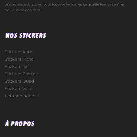
Le spécialiste du sticker pour tous vos véhicules. La qualité Française et les
meilleurs prix en plus !
NOS STICKERS
Stickers Auto
Stickers Moto
Stickers 4x4
Stickers Camion
Stickers Quad
Stickers Vélo
Lettrage adhésif
À PROPOS