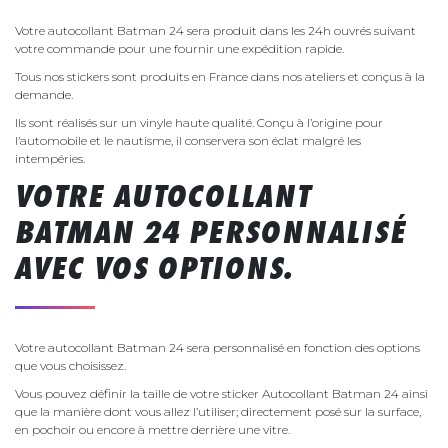
Votre autocollant Batman 24 sera produit dans les 24h ouvrés suivant
votre commande pour une fournir une expédition rapide.
Tous nos stickers sont produits en France dans nos ateliers et conçus à la
demande.
Ils sont réalisés sur un vinyle haute qualité. Conçu à l’origine pour
l’automobile et le nautisme, il conservera son éclat malgré les
intempéries.
VOTRE AUTOCOLLANT
BATMAN 24 PERSONNALISÉ
AVEC VOS OPTIONS.
Votre autocollant Batman 24 sera personnalisé en fonction des options
que vous choisissez.
Vous pouvez définir la taille de votre sticker Autocollant Batman 24 ainsi
que la manière dont vous allez l’utiliser; directement posé sur la surface,
en pochoir ou encore à mettre derrière une vitre.