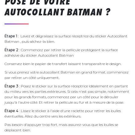
POSE DE VOTRE
AUTOCOLLANT BATMAN ?
Étape 1
: Lavez et dégraissez la surface réceptrice du sticker Autocollant
Batman , puis séchez-la bien.
Étape 2
: Commencez par retirer la pellicule protégeant la surface
adhésive du sticker Autocollant Batman
Conservez bien le papier de transfert laissant transparaître le design.
Si vous prenez votre autocollant Batman en grand format, commencez
par retirer un côté uniquement.
Étape 3
: Posez le sticker sur la surface réceptrice idéalement en partant
du milieu vers les parties extérieures. Si cela n'est pas simple, notamment
pour les grands formats, commencez par un côté pour le dérouler
jusqu'à l'autre côté. Et retirer la pellicule au fur et à mesure de la pose.
Étape 4
: Lissez le sticker à l'aide d'une raclette pour retirer les bulles
éventuelles. Allez du centre vers les extérieurs.
Pas besoin d'appuyer trop fort, mais assurez-vous que les bulles se
déplacent bien.