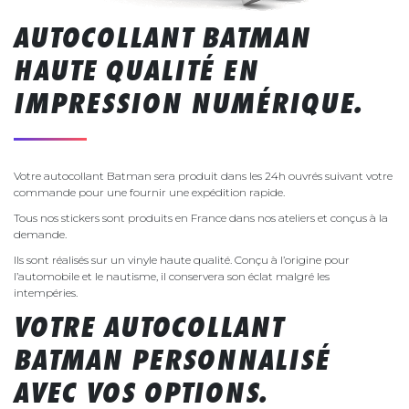
AUTOCOLLANT BATMAN
HAUTE QUALITÉ EN
IMPRESSION NUMÉRIQUE.
Votre autocollant Batman sera produit dans les 24h ouvrés suivant votre
commande pour une fournir une expédition rapide.
Tous nos stickers sont produits en France dans nos ateliers et conçus à la
demande.
Ils sont réalisés sur un vinyle haute qualité. Conçu à l’origine pour
l’automobile et le nautisme, il conservera son éclat malgré les
intempéries.
VOTRE AUTOCOLLANT
BATMAN PERSONNALISÉ
AVEC VOS OPTIONS.