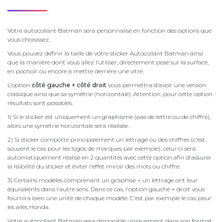
Votre autocollant Batman sera personnalisé en fonction des options que
vous choisissez.
Vous pouvez définir la taille de votre sticker Autocollant Batman ainsi
que la manière dont vous allez l’utiliser; directement posé sur la surface,
en pochoir ou encore à mettre derrière une vitre.
L’option
côté gauche + côté droit
vous permettra d’avoir une version
classique ainsi que sa symétrie (horizontale). Attention, pour cette option
résultats sont possibles.
1) Si le sticker est uniquement un graphisme (pas de lettre ou de chiffre),
alors une symétrie horizontale sera réalisée.
2) Si sticker comporte principalement un lettrage ou des chiffres (c'est
souvent le cas pour les logos de marques par exemple), celui-ci sera
automatiquement réalisé en 2 quantités avec cette option afin d'assurer
la lisibilité du sticker et éviter l'effet miroir des mots ou chiffre.
3) Certains modèles comprenant un graphise + un lettrage ont leur
équivalents dans l'autre sens. Dans ce cas, l'option gauche + droit vous
fournira bien une unité de chaque modèle. C'est par exemple le cas pour
les ailes Honda.
Votre autocollant Batman sera disponible uniquement dans son format