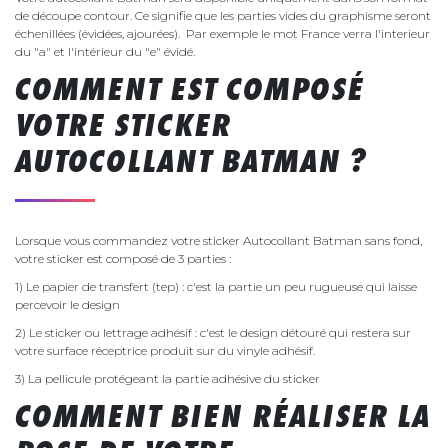
de découpe contour. Ce signifie que les parties vides du graphisme seront
échenillées (évidées, ajourées). Par exemple le mot France verra l'interieur
du "a" et l'intérieur du "e" évidé.
COMMENT EST COMPOSÉ
VOTRE STICKER
AUTOCOLLANT BATMAN ?
Lorsque vous commandez votre sticker Autocollant Batman sans fond,
votre sticker est composé de 3 parties :
1) Le papier de transfert (tep) : c'est la partie un peu rugueuse qui laisse
percevoir le design
2) Le sticker ou lettrage adhésif : c'est le design détouré qui restera sur
votre surface réceptrice produit sur du vinyle adhésif.
3) La pellicule protégeant la partie adhésive du sticker
COMMENT BIEN RÉALISER LA