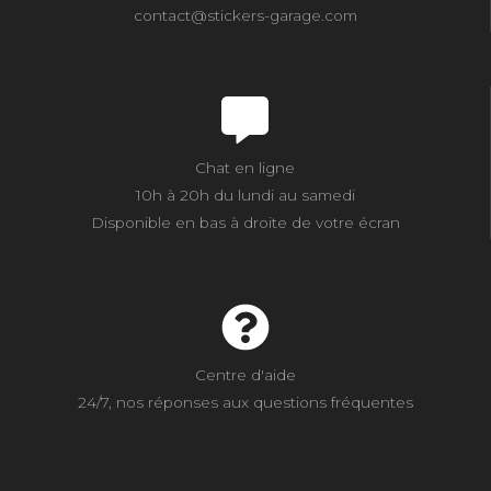
contact@stickers-garage.com
Chat en ligne
10h à 20h du lundi au samedi
Disponible en bas à droite de votre écran
Centre d'aide
24/7, nos réponses aux questions fréquentes