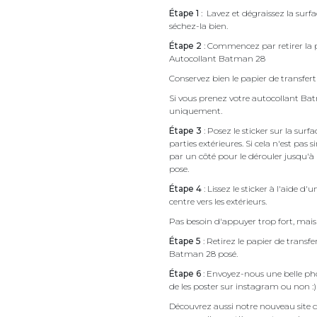
Étape 1
: Lavez et dégraissez la surf
séchez-la bien.
Étape 2
: Commencez par retirer la p
Autocollant Batman 28
Conservez bien le papier de transfert 
Si vous prenez votre autocollant B
uniquement.
Étape 3
: Posez le sticker sur la sur
parties extérieures. Si cela n'est 
par un côté pour le dérouler jusqu'à l'
pose.
Étape 4
: Lissez le sticker à l'aide d'
centre vers les extérieurs.
Pas besoin d'appuyer trop fort, mais 
Étape 5
: Retirez le papier de transf
Batman 28 posé.
Étape 6
: Envoyez-nous une belle pho
de les poster sur instagram ou non :)
Découvrez aussi notre nouveau site d