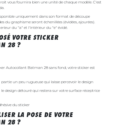
droit vous fournira bien une unité de chaque modèle. C'est
nda.
disponible uniquement dans son format de découpe
ides du graphisme seront échenillées (évidées, ajourées).
rieur du "a" et l'intérieur du "e" évidé.
SÉ VOTRE STICKER
N 28 ?
r Autocollant Batman 28 sans fond, votre sticker est
 la partie un peu rugueuse qui laisse percevoir le design
st le design détouré qui restera sur votre surface réceptrice
dhésive du sticker
ISER LA POSE DE VOTRE
N 28 ?