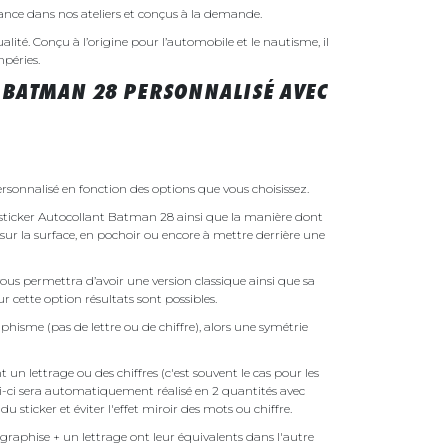
rance dans nos ateliers et conçus à la demande.
ualité. Conçu à l’origine pour l’automobile et le nautisme, il
mpéries.
 BATMAN 28 PERSONNALISÉ AVEC
sonnalisé en fonction des options que vous choisissez.
re sticker Autocollant Batman 28 ainsi que la manière dont
é sur la surface, en pochoir ou encore à mettre derrière une
ous permettra d’avoir une version classique ainsi que sa
r cette option résultats sont possibles.
phisme (pas de lettre ou de chiffre), alors une symétrie
un lettrage ou des chiffres (c'est souvent le cas pour les
i-ci sera automatiquement réalisé en 2 quantités avec
é du sticker et éviter l'effet miroir des mots ou chiffre.
raphise + un lettrage ont leur équivalents dans l'autre