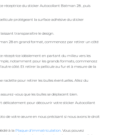
ace réceptrice du sticker Autocollant Batman 28 , puis
ellicule protégeant la surface adhésive du sticker
laissant transparaître le design.
atman 28 en grand format, commencez par retirer un côté
face réceptrice idéalement en partant du milieu vers les
pas simple, notamment pour les grands formats, commencez
autre côté. Et retirer la pellicule au fur et à mesure de la
une raclette pour retirer les bulles éventuelles. Allez du
assurez-vous que les bulles se déplacent bien.
ert délicatement pour découvrir votre sticker Autocollant
to de votre œuvre en nous précisant si nous avons le droit
édié à la
Plaque d'immatriculation
. Vous pouvez