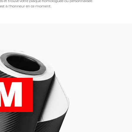
es et trouvé votre plaque homologuée ou personnalisée.
est à l'honneur en ce moment.