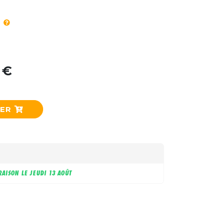
 €
IER
RAISON LE
JEUDI 13 AOÛT