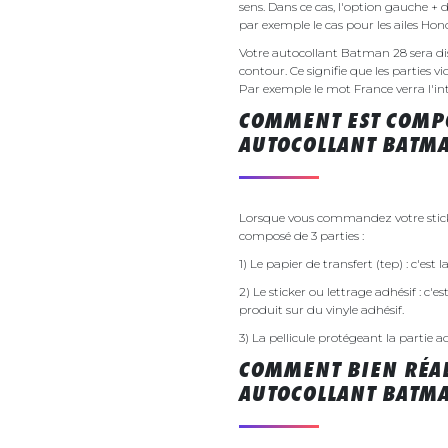
sens. Dans ce cas, l'option gauche + 
par exemple le cas pour les ailes Ho
Votre autocollant Batman 28 sera 
contour. Ce signifie que les parties v
Par exemple le mot France verra l'inte
COMMENT EST COMPO
AUTOCOLLANT BATMA
Lorsque vous commandez votre sticke
composé de 3 parties :
1) Le papier de transfert (tep) : c'est
2) Le sticker ou lettrage adhésif : c'e
produit sur du vinyle adhésif.
3) La pellicule protégeant la partie a
COMMENT BIEN RÉAL
AUTOCOLLANT BATMA