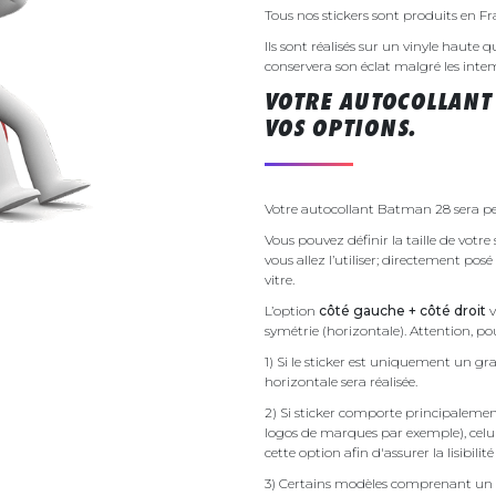
Tous nos stickers sont produits en F
Ils sont réalisés sur un vinyle haute q
conservera son éclat malgré les inte
VOTRE AUTOCOLLANT
VOS OPTIONS.
Votre autocollant Batman 28 sera per
Vous pouvez définir la taille de vot
vous allez l’utiliser; directement pos
vitre.
L’option
côté gauche + côté droit
v
symétrie (horizontale). Attention, pou
1) Si le sticker est uniquement un gra
horizontale sera réalisée.
2) Si sticker comporte principalement 
logos de marques par exemple), celu
cette option afin d'assurer la lisibilit
3) Certains modèles comprenant un g