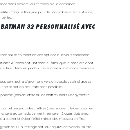
rance dans nos ateliers et conçus à la demande.
ualité. Conçu à l’origine pour l’automobile et le nautisme, il
mpéries.
 BATMAN 32 PERSONNALISÉ AVEC
sonnalisé en fonction des options que vous choisissez.
re sticker Autocollant Batman 32 ainsi que la manière dont
é sur la surface, en pochoir ou encore à mettre derrière une
ous permettra d’avoir une version classique ainsi que sa
r cette option résultats sont possibles.
phisme (pas de lettre ou de chiffre), alors une symétrie
un lettrage ou des chiffres (c'est souvent le cas pour les
i-ci sera automatiquement réalisé en 2 quantités avec
é du sticker et éviter l'effet miroir des mots ou chiffre.
raphise + un lettrage ont leur équivalents dans l'autre