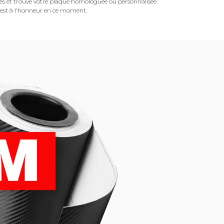
es et trouvé votre plaque homologuée ou personnalisée.
est à l'honneur en ce moment.