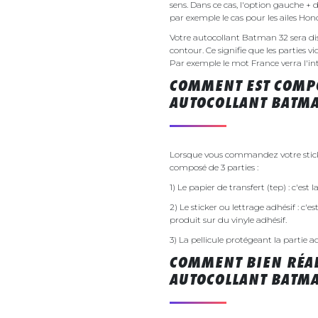
sens. Dans ce cas, l'option gauche + 
par exemple le cas pour les ailes Ho
Votre autocollant Batman 32 sera 
contour. Ce signifie que les parties v
Par exemple le mot France verra l'inte
COMMENT EST COMPO
AUTOCOLLANT BATMA
Lorsque vous commandez votre sticke
composé de 3 parties :
1) Le papier de transfert (tep) : c'est
2) Le sticker ou lettrage adhésif : c'e
produit sur du vinyle adhésif.
3) La pellicule protégeant la partie a
COMMENT BIEN RÉAL
AUTOCOLLANT BATMA