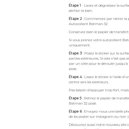
Étape 1
: Lavez et dégraissez la surf
séchez-la bien.
Étape 2
: Commencez par retirer la p
Autocollant Batman 32
Conservez bien le papier de transfert 
Si vous prenez votre autocollant B
uniquement.
Étape 3
: Posez le sticker sur la sur
parties extérieures. Si cela n'est 
par un côté pour le dérouler jusqu'à l'
pose.
Étape 4
: Lissez le sticker à l'aide d'
centre vers les extérieurs.
Pas besoin d'appuyer trop fort, mais 
Étape 5
: Retirez le papier de transf
Batman 32 posé.
Étape 6
: Envoyez-nous une belle pho
de les poster sur instagram ou non :)
Découvrez aussi notre nouveau site d