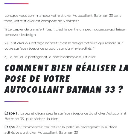
Lorsque vous commandez votre sticker Autocollant Batman 33 sans
fond, votre sticker est composé de 3 parties :
1) Le papier de transfert (tep) : c'est la partie un peu rugueuse qui laisse
percevoir le design
2) Le sticker ou lettrage adhésif : c'est le design détouré qui restera sur
votre surface réceptrice produit sur du vinyle adhésif.
3) La pellicule protégeant la partie adhésive du sticker
COMMENT BIEN RÉALISER LA
POSE DE VOTRE
AUTOCOLLANT BATMAN 33 ?
Étape 1
: Lavez et dégraissez la surface réceptrice du sticker Autocollant
Batman 33 , puis séchez-la bien.
Étape 2
: Commencez par retirer la pellicule protégeant la surface
adhésive du sticker Autocollant Batman 33