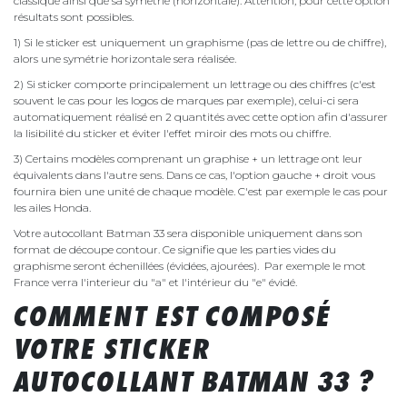
classique ainsi que sa symétrie (horizontale). Attention, pour cette option
résultats sont possibles.
1) Si le sticker est uniquement un graphisme (pas de lettre ou de chiffre),
alors une symétrie horizontale sera réalisée.
2) Si sticker comporte principalement un lettrage ou des chiffres (c'est
souvent le cas pour les logos de marques par exemple), celui-ci sera
automatiquement réalisé en 2 quantités avec cette option afin d'assurer
la lisibilité du sticker et éviter l'effet miroir des mots ou chiffre.
3) Certains modèles comprenant un graphise + un lettrage ont leur
équivalents dans l'autre sens. Dans ce cas, l'option gauche + droit vous
fournira bien une unité de chaque modèle. C'est par exemple le cas pour
les ailes Honda.
Votre autocollant Batman 33 sera disponible uniquement dans son
format de découpe contour. Ce signifie que les parties vides du
graphisme seront échenillées (évidées, ajourées). Par exemple le mot
France verra l'interieur du "a" et l'intérieur du "e" évidé.
COMMENT EST COMPOSÉ
VOTRE STICKER
AUTOCOLLANT BATMAN 33 ?