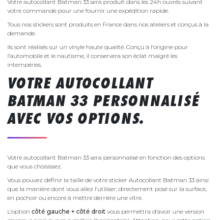
Votre autocollant Batman 33 sera produit dans les 24h ouvrés suivant
votre commande pour une fournir une expédition rapide.
Tous nos stickers sont produits en France dans nos ateliers et conçus à la
demande.
Ils sont réalisés sur un vinyle haute qualité. Conçu à l’origine pour
l’automobile et le nautisme, il conservera son éclat malgré les
intempéries.
VOTRE AUTOCOLLANT
BATMAN 33 PERSONNALISÉ
AVEC VOS OPTIONS.
Votre autocollant Batman 33 sera personnalisé en fonction des options
que vous choisissez.
Vous pouvez définir la taille de votre sticker Autocollant Batman 33 ainsi
que la manière dont vous allez l’utiliser; directement posé sur la surface,
en pochoir ou encore à mettre derrière une vitre.
L’option
côté gauche + côté droit
vous permettra d’avoir une version