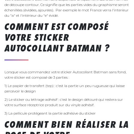
de découpe contour. Ce signifie que les parties vides du graphisme seront
échenillées (évidées, ajourées). Par exemple le mot France verra l'interieur
du "a" et l'intérieur du "e" évidé.
COMMENT EST COMPOSÉ
VOTRE STICKER
AUTOCOLLANT BATMAN ?
Lorsque vous commandez votre sticker Autocollant Batman sans fond,
votre sticker est composé de 3 parties :
1) Le papier de transfert (tep) : c'est la partie un peu rugueuse qui laisse
percevoir le design
2) Le sticker ou lettrage adhésif : c'est le design détouré qui restera sur
votre surface réceptrice produit sur du vinyle adhésif.
3) La pellicule protégeant la partie adhésive du sticker
COMMENT BIEN RÉALISER LA