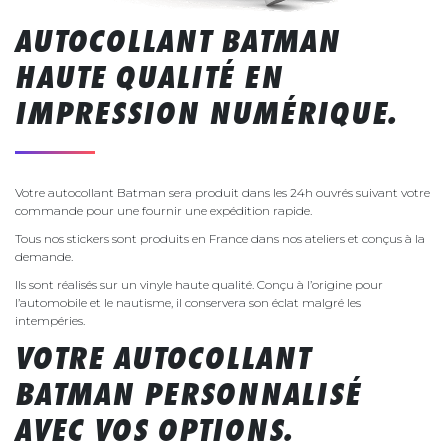
AUTOCOLLANT BATMAN
HAUTE QUALITÉ EN
IMPRESSION NUMÉRIQUE.
Votre autocollant Batman sera produit dans les 24h ouvrés suivant votre
commande pour une fournir une expédition rapide.
Tous nos stickers sont produits en France dans nos ateliers et conçus à la
demande.
Ils sont réalisés sur un vinyle haute qualité. Conçu à l’origine pour
l’automobile et le nautisme, il conservera son éclat malgré les
intempéries.
VOTRE AUTOCOLLANT
BATMAN PERSONNALISÉ
AVEC VOS OPTIONS.