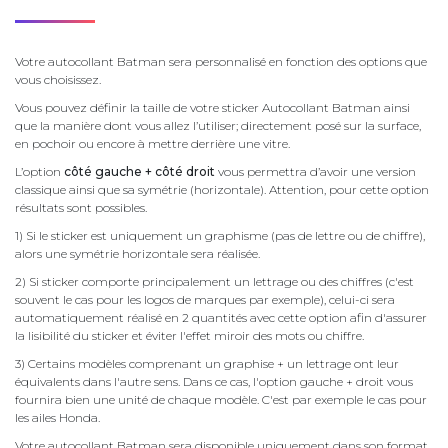
Votre autocollant Batman sera personnalisé en fonction des options que
vous choisissez.
Vous pouvez définir la taille de votre sticker Autocollant Batman ainsi
que la manière dont vous allez l’utiliser; directement posé sur la surface,
en pochoir ou encore à mettre derrière une vitre.
L’option
côté gauche + côté droit
vous permettra d’avoir une version
classique ainsi que sa symétrie (horizontale). Attention, pour cette option
résultats sont possibles.
1) Si le sticker est uniquement un graphisme (pas de lettre ou de chiffre),
alors une symétrie horizontale sera réalisée.
2) Si sticker comporte principalement un lettrage ou des chiffres (c'est
souvent le cas pour les logos de marques par exemple), celui-ci sera
automatiquement réalisé en 2 quantités avec cette option afin d'assurer
la lisibilité du sticker et éviter l'effet miroir des mots ou chiffre.
3) Certains modèles comprenant un graphise + un lettrage ont leur
équivalents dans l'autre sens. Dans ce cas, l'option gauche + droit vous
fournira bien une unité de chaque modèle. C'est par exemple le cas pour
les ailes Honda.
Votre autocollant Batman sera disponible uniquement dans son format