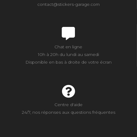
contact@stickers-garage.com
Chat en ligne
10h à 20h du lundi au samedi
Disponible en bas à droite de votre écran
Centre d'aide
24/7, nos réponses aux questions fréquentes