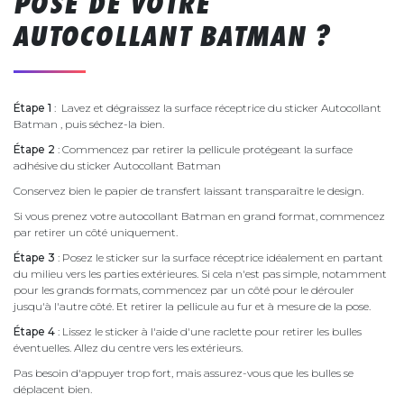
POSE DE VOTRE
AUTOCOLLANT BATMAN ?
Étape 1
: Lavez et dégraissez la surface réceptrice du sticker Autocollant
Batman , puis séchez-la bien.
Étape 2
: Commencez par retirer la pellicule protégeant la surface
adhésive du sticker Autocollant Batman
Conservez bien le papier de transfert laissant transparaître le design.
Si vous prenez votre autocollant Batman en grand format, commencez
par retirer un côté uniquement.
Étape 3
: Posez le sticker sur la surface réceptrice idéalement en partant
du milieu vers les parties extérieures. Si cela n'est pas simple, notamment
pour les grands formats, commencez par un côté pour le dérouler
jusqu'à l'autre côté. Et retirer la pellicule au fur et à mesure de la pose.
Étape 4
: Lissez le sticker à l'aide d'une raclette pour retirer les bulles
éventuelles. Allez du centre vers les extérieurs.
Pas besoin d'appuyer trop fort, mais assurez-vous que les bulles se
déplacent bien.