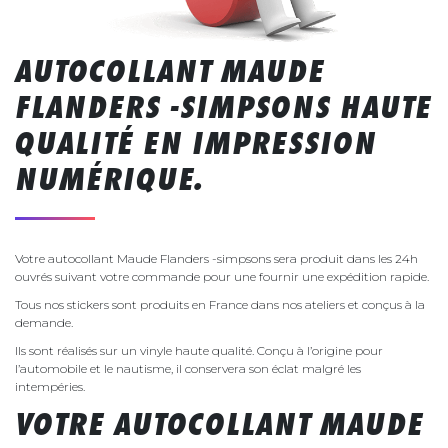
AUTOCOLLANT MAUDE
FLANDERS -SIMPSONS HAUTE
QUALITÉ EN IMPRESSION
NUMÉRIQUE.
Votre autocollant Maude Flanders -simpsons sera produit dans les 24h
ouvrés suivant votre commande pour une fournir une expédition rapide.
Tous nos stickers sont produits en France dans nos ateliers et conçus à la
demande.
Ils sont réalisés sur un vinyle haute qualité. Conçu à l’origine pour
l’automobile et le nautisme, il conservera son éclat malgré les
intempéries.
VOTRE AUTOCOLLANT MAUDE