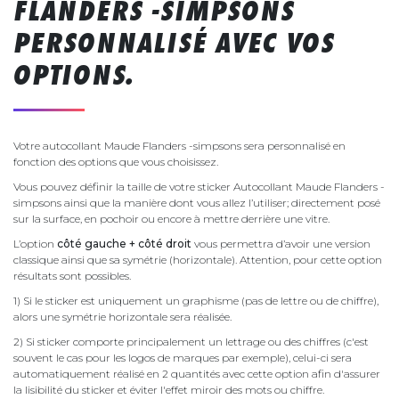
FLANDERS -SIMPSONS
PERSONNALISÉ AVEC VOS
OPTIONS.
Votre autocollant Maude Flanders -simpsons sera personnalisé en
fonction des options que vous choisissez.
Vous pouvez définir la taille de votre sticker Autocollant Maude Flanders -
simpsons ainsi que la manière dont vous allez l’utiliser; directement posé
sur la surface, en pochoir ou encore à mettre derrière une vitre.
L’option
côté gauche + côté droit
vous permettra d’avoir une version
classique ainsi que sa symétrie (horizontale). Attention, pour cette option
résultats sont possibles.
1) Si le sticker est uniquement un graphisme (pas de lettre ou de chiffre),
alors une symétrie horizontale sera réalisée.
2) Si sticker comporte principalement un lettrage ou des chiffres (c'est
souvent le cas pour les logos de marques par exemple), celui-ci sera
automatiquement réalisé en 2 quantités avec cette option afin d'assurer
la lisibilité du sticker et éviter l'effet miroir des mots ou chiffre.