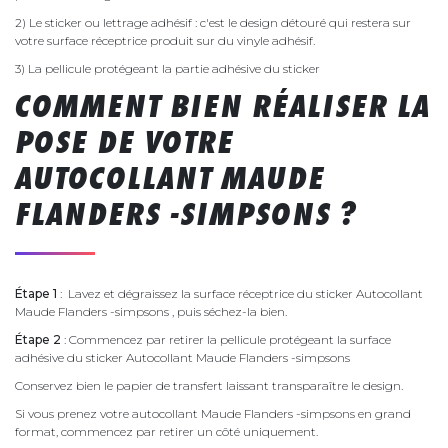
2) Le sticker ou lettrage adhésif : c'est le design détouré qui restera sur
votre surface réceptrice produit sur du vinyle adhésif.
3) La pellicule protégeant la partie adhésive du sticker
COMMENT BIEN RÉALISER LA
POSE DE VOTRE
AUTOCOLLANT MAUDE
FLANDERS -SIMPSONS ?
Étape 1
: Lavez et dégraissez la surface réceptrice du sticker Autocollant
Maude Flanders -simpsons , puis séchez-la bien.
Étape 2
: Commencez par retirer la pellicule protégeant la surface
adhésive du sticker Autocollant Maude Flanders -simpsons
Conservez bien le papier de transfert laissant transparaître le design.
Si vous prenez votre autocollant Maude Flanders -simpsons en grand
format, commencez par retirer un côté uniquement.