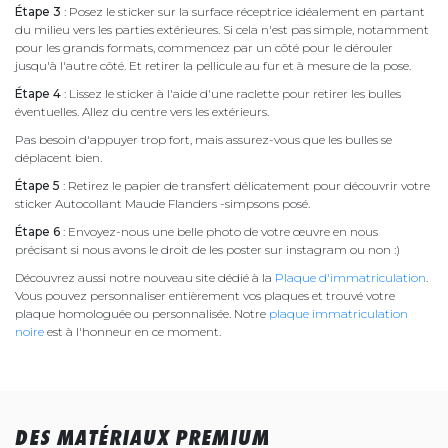
Étape 3
: Posez le sticker sur la surface réceptrice idéalement en partant
du milieu vers les parties extérieures. Si cela n'est pas simple, notamment
pour les grands formats, commencez par un côté pour le dérouler
jusqu'à l'autre côté. Et retirer la pellicule au fur et à mesure de la pose.
Étape 4
: Lissez le sticker à l'aide d'une raclette pour retirer les bulles
éventuelles. Allez du centre vers les extérieurs.
Pas besoin d'appuyer trop fort, mais assurez-vous que les bulles se
déplacent bien.
Étape 5
: Retirez le papier de transfert délicatement pour découvrir votre
sticker Autocollant Maude Flanders -simpsons posé.
Étape 6
: Envoyez-nous une belle photo de votre œuvre en nous
précisant si nous avons le droit de les poster sur instagram ou non :)
Découvrez aussi notre nouveau site dédié à la
Plaque d'immatriculation
.
Vous pouvez personnaliser entièrement vos plaques et trouvé votre
plaque homologuée ou personnalisée. Notre
plaque immatriculation
noire
est à l'honneur en ce moment.
DES MATÉRIAUX PREMIUM