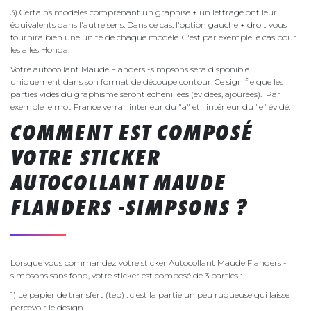
3) Certains modèles comprenant un graphise + un lettrage ont leur
équivalents dans l'autre sens. Dans ce cas, l'option gauche + droit vous
fournira bien une unité de chaque modèle. C'est par exemple le cas pour
les ailes Honda.
Votre autocollant Maude Flanders -simpsons sera disponible
uniquement dans son format de découpe contour. Ce signifie que les
parties vides du graphisme seront échenillées (évidées, ajourées). Par
exemple le mot France verra l'interieur du "a" et l'intérieur du "e" évidé.
COMMENT EST COMPOSÉ
VOTRE STICKER
AUTOCOLLANT MAUDE
FLANDERS -SIMPSONS ?
Lorsque vous commandez votre sticker Autocollant Maude Flanders -
simpsons sans fond, votre sticker est composé de 3 parties :
1) Le papier de transfert (tep) : c'est la partie un peu rugueuse qui laisse
percevoir le design