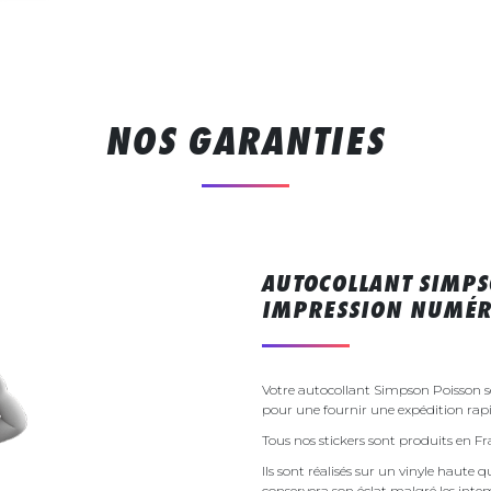
NOS GARANTIES
AUTOCOLLANT SIMPS
IMPRESSION NUMÉR
Votre autocollant Simpson Poisson 
pour une fournir une expédition rapi
Tous nos stickers sont produits en F
Ils sont réalisés sur un vinyle haute q
conservera son éclat malgré les inte