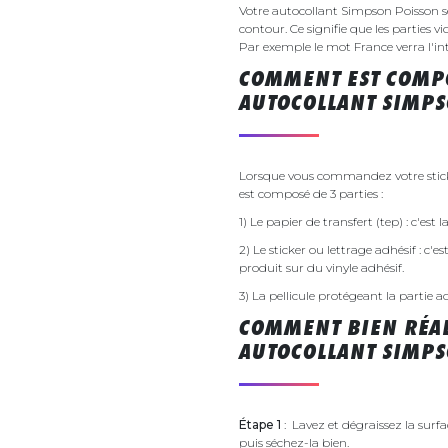
Votre autocollant Simpson Poisson 
contour. Ce signifie que les parties v
Par exemple le mot France verra l'inte
COMMENT EST COMPO
AUTOCOLLANT SIMPS
Lorsque vous commandez votre sticke
est composé de 3 parties :
1) Le papier de transfert (tep) : c'est
2) Le sticker ou lettrage adhésif : c'e
produit sur du vinyle adhésif.
3) La pellicule protégeant la partie a
COMMENT BIEN RÉAL
AUTOCOLLANT SIMPS
Étape 1
: Lavez et dégraissez la surf
puis séchez-la bien.