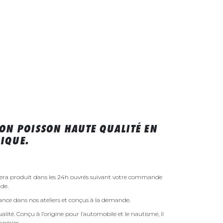
ON POISSON HAUTE QUALITÉ EN
IQUE.
sera produit dans les 24h ouvrés suivant votre commande
de.
rance dans nos ateliers et conçus à la demande.
ualité. Conçu à l’origine pour l’automobile et le nautisme, il
mpéries.