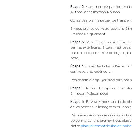
Étape 2
: Commencez par retirer la p
Autocollant Simpson Poisson
Conservez bien le papier de transfert 
Si vous prenez votre autocollant S
un côté uniquement.
Étape 3
: Posez le sticker sur la sur
parties extérieures. Si cela n'est 
par un côté pour le dérouler jusqu'à l'
pose.
Étape 4
: Lissez le sticker à l'aide d'
centre vers les extérieurs.
Pas besoin d'appuyer trop fort, mais 
Étape 5
: Retirez le papier de transf
Simpson Poisson posé.
Étape 6
: Envoyez-nous une belle pho
de les poster sur instagram ou non :)
Découvrez aussi notre nouveau site d
personnaliser entièrement vos plaqu
Notre
plaque immatriculation noire