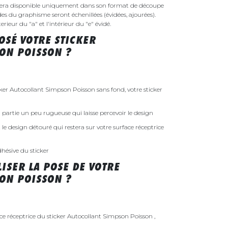
sera disponible uniquement dans son format de découpe
ides du graphisme seront échenillées (évidées, ajourées).
rieur du "a" et l'intérieur du "e" évidé.
SÉ VOTRE STICKER
ON POISSON ?
r Autocollant Simpson Poisson sans fond, votre sticker
 la partie un peu rugueuse qui laisse percevoir le design
st le design détouré qui restera sur votre surface réceptrice
dhésive du sticker
ISER LA POSE DE VOTRE
ON POISSON ?
ace réceptrice du sticker Autocollant Simpson Poisson ,