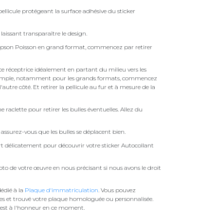
ellicule protégeant la surface adhésive du sticker
laissant transparaître le design.
impson Poisson en grand format, commencez par retirer
face réceptrice idéalement en partant du milieu vers les
pas simple, notamment pour les grands formats, commencez
autre côté. Et retirer la pellicule au fur et à mesure de la
une raclette pour retirer les bulles éventuelles. Allez du
assurez-vous que les bulles se déplacent bien.
ert délicatement pour découvrir votre sticker Autocollant
to de votre œuvre en nous précisant si nous avons le droit
édié à la
Plaque d'immatriculation
. Vous pouvez
es et trouvé votre plaque homologuée ou personnalisée.
est à l'honneur en ce moment.