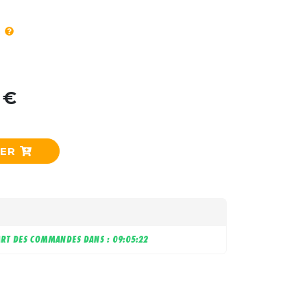
 €
IER
RT DES COMMANDES DANS :
09:05:21