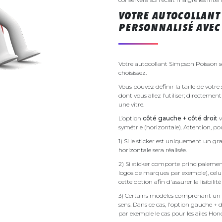
VOTRE AUTOCOLLANT
PERSONNALISÉ AVEC 
Votre autocollant Simpson Poisson s
choisissez.
Vous pouvez définir la taille de votr
dont vous allez l’utiliser; directemen
une vitre.
L’option
côté gauche + côté droit
v
symétrie (horizontale). Attention, pou
1) Si le sticker est uniquement un gra
horizontale sera réalisée.
2) Si sticker comporte principalement 
logos de marques par exemple), celu
cette option afin d'assurer la lisibilit
3) Certains modèles comprenant un g
sens. Dans ce cas, l'option gauche + 
par exemple le cas pour les ailes Ho