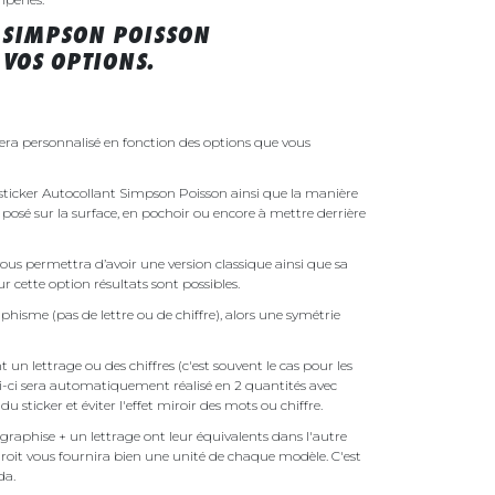
 SIMPSON POISSON
VOS OPTIONS.
era personnalisé en fonction des options que vous
e sticker Autocollant Simpson Poisson ainsi que la manière
t posé sur la surface, en pochoir ou encore à mettre derrière
ous permettra d’avoir une version classique ainsi que sa
r cette option résultats sont possibles.
phisme (pas de lettre ou de chiffre), alors une symétrie
un lettrage ou des chiffres (c'est souvent le cas pour les
i-ci sera automatiquement réalisé en 2 quantités avec
é du sticker et éviter l'effet miroir des mots ou chiffre.
raphise + un lettrage ont leur équivalents dans l'autre
droit vous fournira bien une unité de chaque modèle. C'est
nda.