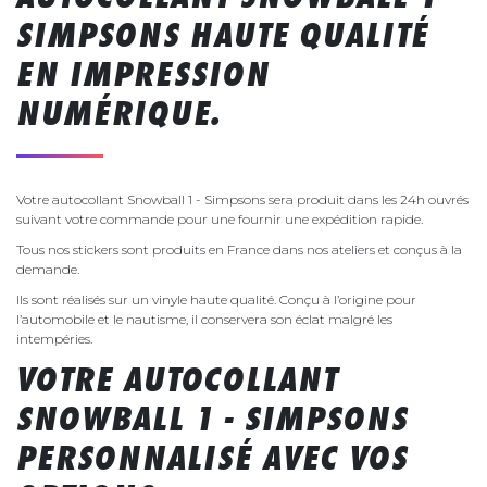
SIMPSONS HAUTE QUALITÉ
EN IMPRESSION
NUMÉRIQUE.
Votre autocollant Snowball 1 - Simpsons sera produit dans les 24h ouvrés
suivant votre commande pour une fournir une expédition rapide.
Tous nos stickers sont produits en France dans nos ateliers et conçus à la
demande.
Ils sont réalisés sur un vinyle haute qualité. Conçu à l’origine pour
l’automobile et le nautisme, il conservera son éclat malgré les
intempéries.
VOTRE AUTOCOLLANT
SNOWBALL 1 - SIMPSONS
PERSONNALISÉ AVEC VOS