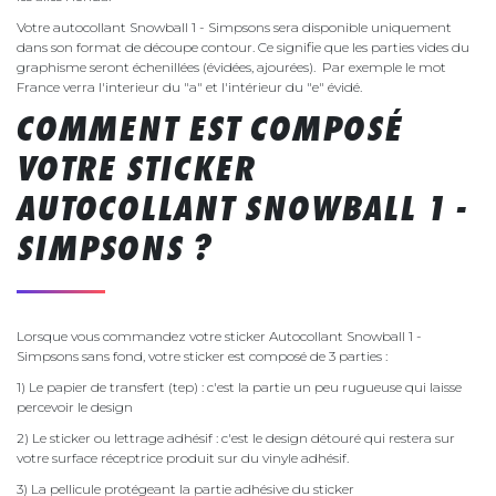
Votre autocollant Snowball 1 - Simpsons sera disponible uniquement
dans son format de découpe contour. Ce signifie que les parties vides du
graphisme seront échenillées (évidées, ajourées). Par exemple le mot
France verra l'interieur du "a" et l'intérieur du "e" évidé.
COMMENT EST COMPOSÉ
VOTRE STICKER
AUTOCOLLANT SNOWBALL 1 -
SIMPSONS ?
Lorsque vous commandez votre sticker Autocollant Snowball 1 -
Simpsons sans fond, votre sticker est composé de 3 parties :
1) Le papier de transfert (tep) : c'est la partie un peu rugueuse qui laisse
percevoir le design
2) Le sticker ou lettrage adhésif : c'est le design détouré qui restera sur
votre surface réceptrice produit sur du vinyle adhésif.
3) La pellicule protégeant la partie adhésive du sticker