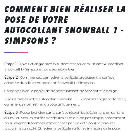
COMMENT BIEN RÉALISER LA
POSE DE VOTRE
AUTOCOLLANT SNOWBALL 1 -
SIMPSONS ?
Étape 1
: Lavez et dégraissez la surface réceptrice du sticker Autocollant
Snowball 1 - Simpsons , puis séchez-la bien.
Étape 2
: Commencez par retirer la pellicule protégeant la surface
adhésive du sticker Autocollant Snowball 1 - Simpsons
Conservez bien le papier de transfert laissant transparaître le design.
Si vous prenez votre autocollant Snowball 1 - Simpsons en grand format,
commencez par retirer un côté uniquement.
Étape 3
: Posez le sticker sur la surface réceptrice idéalement en partant
du milieu vers les parties extérieures. Si cela n'est pas simple, notamment
pour les grands formats, commencez par un côté pour le dérouler
jusqu'à l'autre côté. Et retirer la pellicule au fur et à mesure de la pose.