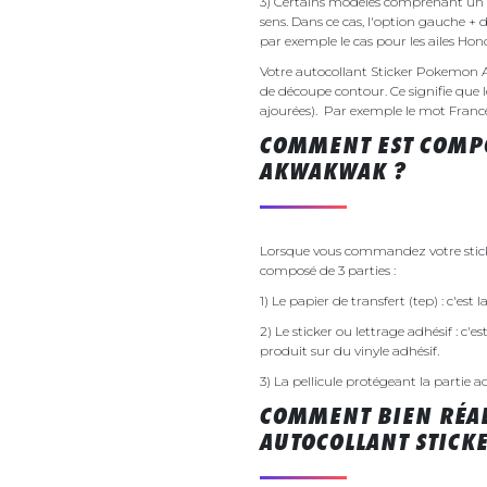
3) Certains modèles comprenant un g
sens. Dans ce cas, l'option gauche + 
par exemple le cas pour les ailes Ho
Votre autocollant Sticker Pokemon
de découpe contour. Ce signifie que l
ajourées). Par exemple le mot France v
COMMENT EST COMP
AKWAKWAK ?
Lorsque vous commandez votre stick
composé de 3 parties :
1) Le papier de transfert (tep) : c'est
2) Le sticker ou lettrage adhésif : c'e
produit sur du vinyle adhésif.
3) La pellicule protégeant la partie a
COMMENT BIEN RÉAL
AUTOCOLLANT STIC