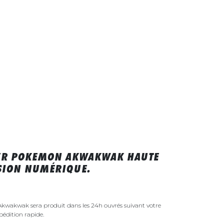
KER POKEMON AKWAKWAK HAUTE
SSION NUMÉRIQUE.
kwakwak sera produit dans les 24h ouvrés suivant votre
édition rapide.