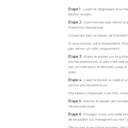
Étape 1
: Lavez et dégraissez la sur
séchez-la bien.
Étape 2
: Commencez par retirer la p
Pokemon Akwakwak
Conservez bien le papier de transfert 
Si vous prenez votre autocollant 
par retirer un côté uniquement.
Étape 3
: Posez le sticker sur la sur
parties extérieures. Si cela n'est 
par un côté pour le dérouler jusqu'à l'
pose.
Étape 4
: Lissez le sticker à l'aide d'
centre vers les extérieurs.
Pas besoin d'appuyer trop fort, mais 
Étape 5
: Retirez le papier de trans
Akwakwak posé.
Étape 6
: Envoyez-nous une belle pho
de les poster sur instagram ou non :)
Découvrez aussi notre nouveau site d