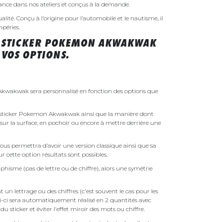
rance dans nos ateliers et conçus à la demande.
ualité. Conçu à l’origine pour l’automobile et le nautisme, il
mpéries.
T STICKER POKEMON AKWAKWAK
VOS OPTIONS.
Akwakwak sera personnalisé en fonction des options que
tre sticker Pokemon Akwakwak ainsi que la manière dont
é sur la surface, en pochoir ou encore à mettre derrière une
ous permettra d’avoir une version classique ainsi que sa
r cette option résultats sont possibles.
phisme (pas de lettre ou de chiffre), alors une symétrie
un lettrage ou des chiffres (c'est souvent le cas pour les
i-ci sera automatiquement réalisé en 2 quantités avec
é du sticker et éviter l'effet miroir des mots ou chiffre.