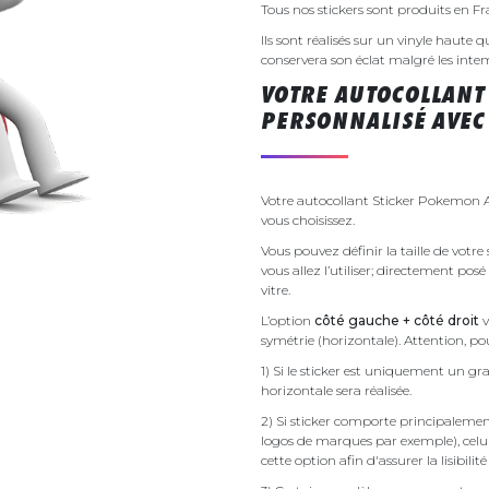
Tous nos stickers sont produits en F
Ils sont réalisés sur un vinyle haute q
conservera son éclat malgré les inte
VOTRE AUTOCOLLAN
PERSONNALISÉ AVEC 
Votre autocollant Sticker Pokemon 
vous choisissez.
Vous pouvez définir la taille de vo
vous allez l’utiliser; directement pos
vitre.
L’option
côté gauche + côté droit
v
symétrie (horizontale). Attention, pou
1) Si le sticker est uniquement un gra
horizontale sera réalisée.
2) Si sticker comporte principalement 
logos de marques par exemple), celu
cette option afin d'assurer la lisibilit