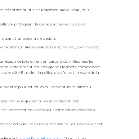
face réceptrice du sticker Pokemon Akwakwak , puis
ellicule protégeant la surface adhésive du sticker
laissant transparaître le design.
Sticker Pokemon Akwakwak en grand format, commencez
face réceptrice idéalement en partant du milieu vers les
pas simple, notamment pour les grands formats, commencez
autre côté. Et retirer la pellicule au fur et à mesure de la
une raclette pour retirer les bulles éventuelles. Allez du
assurez-vous que les bulles se déplacent bien.
fert délicatement pour découvrir votre sticker Pokemon
to de votre œuvre en nous précisant si nous avons le droit
édié à la
Plaque d'immatriculation
. Vous pouvez