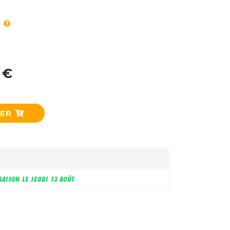
 €
IER
RAISON LE
JEUDI 13 AOÛT