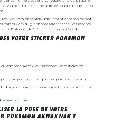
raphise + un lettrage ont leur équivalents dans l'autre
droit vous fournira bien une unité de chaque modèle. C'est
nda.
 Akwakwak sera disponible uniquement dans son format
es parties vides du graphisme seront échenillées (évidées,
erra l'interieur du "a" et l'intérieur du "e" évidé.
OSÉ VOTRE STICKER POKEMON
er Pokemon Akwakwak sans fond, votre sticker est
 la partie un peu rugueuse qui laisse percevoir le design
st le design détouré qui restera sur votre surface réceptrice
dhésive du sticker
ISER LA POSE DE VOTRE
KER POKEMON AKWAKWAK ?