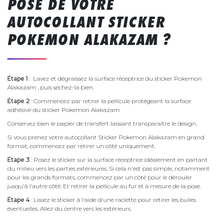
POSE DE VOTRE
AUTOCOLLANT STICKER
POKEMON ALAKAZAM ?
Étape 1
: Lavez et dégraissez la surface réceptrice du sticker Pokemon
Alakazam , puis séchez-la bien.
Étape 2
: Commencez par retirer la pellicule protégeant la surface
adhésive du sticker Pokemon Alakazam
Conservez bien le papier de transfert laissant transparaître le design.
Si vous prenez votre autocollant Sticker Pokemon Alakazam en grand
format, commencez par retirer un côté uniquement.
Étape 3
: Posez le sticker sur la surface réceptrice idéalement en partant
du milieu vers les parties extérieures. Si cela n'est pas simple, notamment
pour les grands formats, commencez par un côté pour le dérouler
jusqu'à l'autre côté. Et retirer la pellicule au fur et à mesure de la pose.
Étape 4
: Lissez le sticker à l'aide d'une raclette pour retirer les bulles
éventuelles. Allez du centre vers les extérieurs.