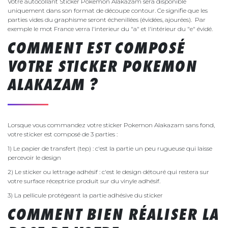
Votre autocollant Sticker Pokemon Alakazam sera disponible
uniquement dans son format de découpe contour. Ce signifie que les
parties vides du graphisme seront échenillées (évidées, ajourées). Par
exemple le mot France verra l'interieur du "a" et l'intérieur du "e" évidé.
COMMENT EST COMPOSÉ
VOTRE STICKER POKEMON
ALAKAZAM ?
Lorsque vous commandez votre sticker Pokemon Alakazam sans fond,
votre sticker est composé de 3 parties :
1) Le papier de transfert (tep) : c'est la partie un peu rugueuse qui laisse
percevoir le design
2) Le sticker ou lettrage adhésif : c'est le design détouré qui restera sur
votre surface réceptrice produit sur du vinyle adhésif.
3) La pellicule protégeant la partie adhésive du sticker
COMMENT BIEN RÉALISER LA