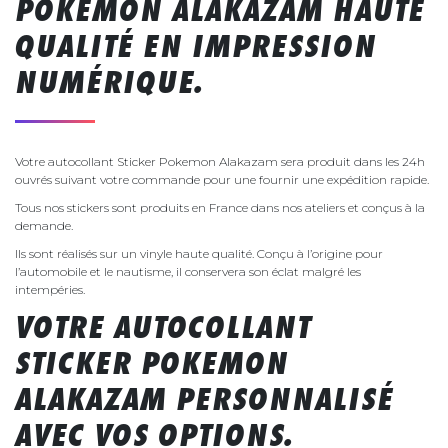
POKEMON ALAKAZAM HAUTE
QUALITÉ EN IMPRESSION
NUMÉRIQUE.
Votre autocollant Sticker Pokemon Alakazam sera produit dans les 24h
ouvrés suivant votre commande pour une fournir une expédition rapide.
Tous nos stickers sont produits en France dans nos ateliers et conçus à la
demande.
Ils sont réalisés sur un vinyle haute qualité. Conçu à l’origine pour
l’automobile et le nautisme, il conservera son éclat malgré les
intempéries.
VOTRE AUTOCOLLANT
STICKER POKEMON
ALAKAZAM PERSONNALISÉ
AVEC VOS OPTIONS.