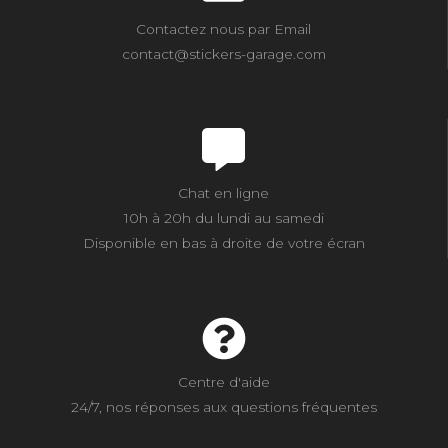
Contactez nous par Email
contact@stickers-garage.com
Chat en ligne
10h à 20h du lundi au samedi
Disponible en bas à droite de votre écran
Centre d'aide
24/7, nos réponses aux questions fréquentes