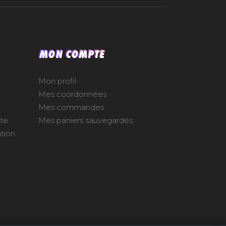
MON COMPTE
Mon profil
Mes coordonnées
Mes commandes
nte
Mes paniers sauvegardés
ation