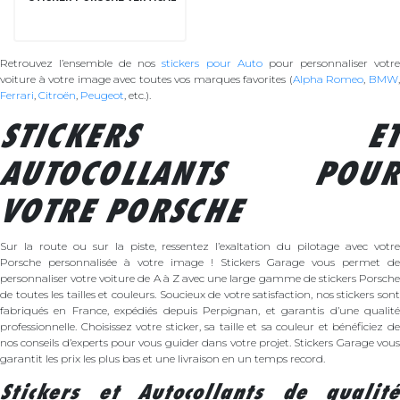
Retrouvez l’ensemble de nos
stickers pour Auto
pour personnaliser votr
voiture à votre image avec toutes vos marques favorites (
Alpha Romeo
,
BMW
Ferrari
,
Citroën
,
Peugeot
, etc.).
STICKERS ET
AUTOCOLLANTS POUR
VOTRE PORSCHE
Sur la route ou sur la piste, ressentez l’exaltation du pilotage avec votre
Porsche personnalisée à votre image ! Stickers Garage vous permet de
personnaliser votre voiture de A à Z avec une large gamme de stickers Porsche
de toutes les tailles et couleurs. Soucieux de votre satisfaction, nos stickers sont
fabriqués en France, expédiés depuis Perpignan, et garantis d’une qualité
professionnelle. Choisissez votre sticker, sa taille et sa couleur et bénéficiez de
nos conseils d’experts pour vous guider dans votre projet. Stickers Garage vous
garantit les prix les plus bas et une livraison en un temps record.
Stickers et Autocollants de qualité