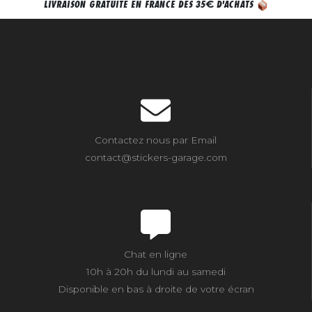
€
LIVRAISON GRATUITE EN FRANCE DÈS 35
D'ACHATS
Contactez nous par Email
contact@stickers-garage.com
Chat en ligne
10h à 20h du lundi au samedi
Disponible en bas à droite de votre écran