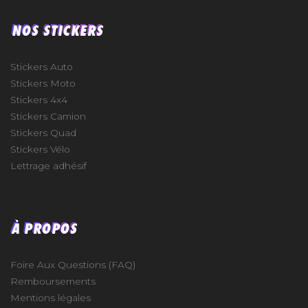
NOS STICKERS
Stickers Auto
Stickers Moto
Stickers 4x4
Stickers Camion
Stickers Quad
Stickers Vélo
Lettrage adhésif
À PROPOS
Foire Aux Questions (FAQ)
Remboursements
Mentions légales