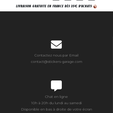
€
LIVRAISON GRATUITE EN FRANCE DÈS 35
D'ACHATS
Contactez nous par Email
contact@stickers-garage.com
Chat en ligne
10h à 20h du lundi au samedi
Disponible en bas à droite de votre écran